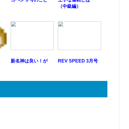
（中級編）
う
新名神は良い！が
REV SPEED 3月号