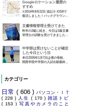
とにご注意ください。 息子がサ
Googleロケーション履歴の
ので...
ッカーを始めたことで望遠レンズ
すすめ
をつけての撮影機会がまた増えて
※2014年9月22日 追記※ iOS8で
きました。使っているのは EF70-
復活しました！バックグラウンド
300mm F4-5.6 IS USM というレ
で常時記録してくれています。
ンズです...
iPhone 6 Plusで確認しました。
文書情報管理士受けてきた
カモノハシ通信3: Googleロケー
昨年の2級に続き、今日は1級文書
ション履歴がiOS8で復活！
管理士の試験を受けてきました。
※2013年11月8日 追記※ 残念な
合格発表は月末だけど、こんな記
こ...
事書いてもし不合格だったら恥ず
かしい…。 ※後日追記※ 無事合
中学部は受けないことが確定
格してました。しかも成績が上位
した今日という日
3名以内？とかで表彰してもらい
本日2026年1月7日は僕の母校、
ました\( ˆoˆ )/ 文書の取り扱いや
関西学院中学部の入試出願最終日
電子化、e文書...
でした。出願はしませんでした。
うちは神奈川県川崎市ですので当
然と言えば当然ですが・・。 自
カテゴリー
分の息子が12歳になったら母校中
学部に入れたいなぁとうっすら考
えていたこの30余年。居住地的に
日常
( 606 )
その可能性がほぼなくなったこと
パソコン・ＩＴ
は...
( 228 )
人生
( 170 )
雑談トピ
( 153 )
写真やカメラのこと