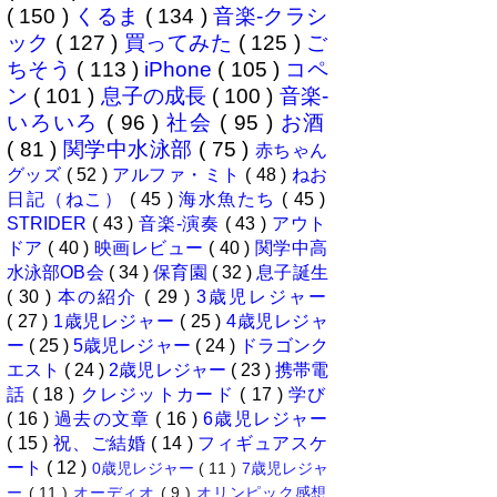
( 150 )
くるま
( 134 )
音楽-クラシ
ック
( 127 )
買ってみた
( 125 )
ご
ちそう
( 113 )
iPhone
( 105 )
コペ
ン
( 101 )
息子の成長
( 100 )
音楽-
いろいろ
( 96 )
社会
( 95 )
お酒
( 81 )
関学中水泳部
( 75 )
赤ちゃん
グッズ
( 52 )
アルファ・ミト
( 48 )
ねお
日記（ねこ）
( 45 )
海水魚たち
( 45 )
STRIDER
( 43 )
音楽-演奏
( 43 )
アウト
ドア
( 40 )
映画レビュー
( 40 )
関学中高
水泳部OB会
( 34 )
保育園
( 32 )
息子誕生
( 30 )
本の紹介
( 29 )
3歳児レジャー
( 27 )
1歳児レジャー
( 25 )
4歳児レジャ
ー
( 25 )
5歳児レジャー
( 24 )
ドラゴンク
エスト
( 24 )
2歳児レジャー
( 23 )
携帯電
話
( 18 )
クレジットカード
( 17 )
学び
( 16 )
過去の文章
( 16 )
6歳児レジャー
( 15 )
祝、ご結婚
( 14 )
フィギュアスケ
ート
( 12 )
0歳児レジャー
( 11 )
7歳児レジャ
ー
( 11 )
オーディオ
( 9 )
オリンピック感想