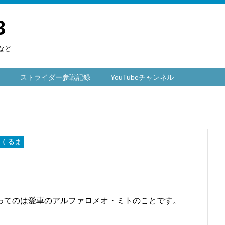
3
など
ストライダー参戦記録
YouTubeチャンネル
 くるま
ってのは愛車のアルファロメオ・ミトのことです。