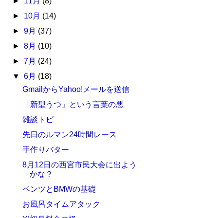
►
11月
(8)
►
10月
(14)
►
9月
(37)
►
8月
(10)
►
7月
(24)
▼
6月
(18)
GmailからYahoo!メールを送信
「新型うつ」という言葉の悪
雑談トピ
先日のルマン24時間レース
手作りバター
8月12日の西宮市民大会に出よう
かな？
ベンツとBMWの基礎
お風呂タイムアタック