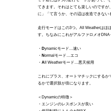
てきます。それはとても楽しいのですが
に」「て言うか、その辺は改造できない
走行モードはこの3つ。All Weatherは
す。ちなみにこれがアルファロメオDNA
・
D
ynamicモード…速い
・
N
ormalモード…エコ
・
A
ll Weatherモード…悪天候用
これにプラス、オートマチックにするか
るかで選択肢が倍になります。
＜Dynamicの特徴＞
・エンジンのレスポンスが良い
・低回転時にトルクがMAX