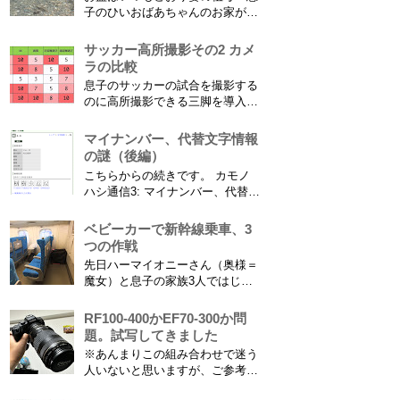
子のひいおばあちゃんのお家があ
る浜松に行ってきました。ひいお
ばあちゃんがご健在なのはとって
サッカー高所撮影その2 カメ
もありがたいことです。 5歳vs88
ラの比較
歳 ひいおばあちゃんとの対決！
息子のサッカーの試合を撮影する
カモノハシ通信3 神宮寺川で水遊
のに高所撮影できる三脚を導入し
び、下の方に動画も付けてます
た話 の続きです。 最大7.5mの高
竜ヶ岩洞と鮎つ...
さからフィールド全体（少年用な
マイナンバー、代替文字情報
ので大人用の半分の大きさです）
の謎（後編）
を撮影できればカメラを放置して
こちらからの続きです。 カモノ
の撮影ができますし、選手のポジ
ハシ通信3: マイナンバー、代替文
ショニングを俯瞰で見てあとから
字情報の謎（前編） そもそも子
分析することもできます。 で、
供の名前に使える漢字には制限が
ベビーカーで新幹線乗車、3
問題...
あります。たまに使える漢字が増
つの作戦
えたり減ったりしてニュースにな
先日ハーマイオニーさん（奥様＝
ってますよね。（2015年１月には
魔女）と息子の家族3人ではじめ
「巫」の字が人名漢字に追加され
て、東海道新幹線に乗ってきまし
てニュースになっていまし...
た。息子はまだ8ヶ月なので基本
RF100-400かEF70-300か問
ヒザの上なのですが、問題はベビ
題。試写してきました
ーカーをどうするか。色々事前に
※あんまりこの組み合わせで迷う
調べたことと、実際に乗ってわか
人いないと思いますが、ご参考に
ったことをご報告いたします！ ※
なれば。EF70-300は1型というこ
東海道新幹線限定ネタもあります