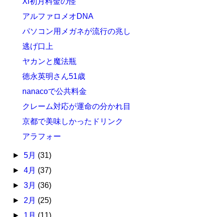
Xi初月料金の怪
アルファロメオDNA
パソコン用メガネが流行の兆し
逃げ口上
ヤカンと魔法瓶
徳永英明さん51歳
nanacoで公共料金
クレーム対応が運命の分かれ目
京都で美味しかったドリンク
アラフォー
►
5月
(31)
►
4月
(37)
►
3月
(36)
►
2月
(25)
►
1月
(11)