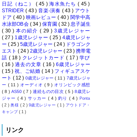
日記（ねこ）
( 45 )
海水魚たち
( 45 )
STRIDER
( 43 )
音楽-演奏
( 43 )
アウト
ドア
( 40 )
映画レビュー
( 40 )
関学中高
水泳部OB会
( 34 )
保育園
( 32 )
息子誕生
( 30 )
本の紹介
( 29 )
3歳児レジャー
( 27 )
1歳児レジャー
( 25 )
4歳児レジャ
ー
( 25 )
5歳児レジャー
( 24 )
ドラゴンク
エスト
( 24 )
2歳児レジャー
( 23 )
携帯電
話
( 18 )
クレジットカード
( 17 )
学び
( 16 )
過去の文章
( 16 )
6歳児レジャー
( 15 )
祝、ご結婚
( 14 )
フィギュアスケ
ート
( 12 )
0歳児レジャー
( 11 )
7歳児レジャ
ー
( 11 )
オーディオ
( 9 )
オリンピック感想
( 8 )
AS50
( 7 )
連続ものの目次
( 5 )
8歳児レ
ジャー
( 4 )
サッカー
( 4 )
釣り
( 4 )
Ponta
( 2 )
奥様
( 2 )
9歳児レジャー
( 1 )
アウトドア・
キャンプ
( 1 )
リンク