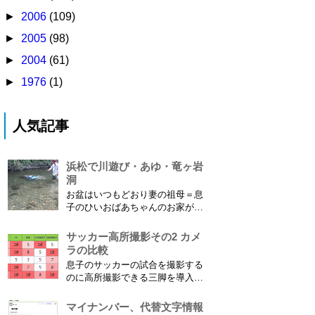
►
2006
(109)
►
2005
(98)
►
2004
(61)
►
1976
(1)
人気記事
浜松で川遊び・あゆ・竜ヶ岩
洞
お盆はいつもどおり妻の祖母＝息
子のひいおばあちゃんのお家があ
る浜松に行ってきました。ひいお
ばあちゃんがご健在なのはとって
サッカー高所撮影その2 カメ
もありがたいことです。 5歳vs88
ラの比較
歳 ひいおばあちゃんとの対決！
息子のサッカーの試合を撮影する
カモノハシ通信3 神宮寺川で水遊
のに高所撮影できる三脚を導入し
び、下の方に動画も付けてます
た話 の続きです。 最大7.5mの高
竜ヶ岩洞と鮎つ...
さからフィールド全体（少年用な
マイナンバー、代替文字情報