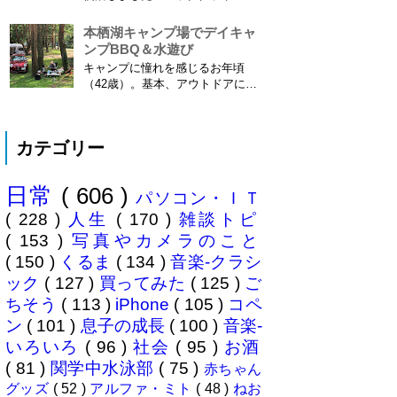
電子化、e文書...
で常時記録してくれています。
iPhone 6 Plusで確認しました。
本栖湖キャンプ場でデイキャ
カモノハシ通信3: Googleロケー
ンプBBQ＆水遊び
ション履歴がiOS8で復活！
キャンプに憧れを感じるお年頃
※2013年11月8日 追記※ 残念な
（42歳）。基本、アウトドアには
こ...
あまり縁がない人生を送ってきた
僕ですが、ここに来てキャンプ熱
が高騰。まずは冷静にデイキャン
カテゴリー
プからはじめてみることに。ハー
マイオニーさん（奥様＝魔女）の
休みに合わせ平日に代休を取り行
日常
( 606 )
ってきました、場所は 本栖湖キ
パソコン・ＩＴ
ャンプ場 ...
( 228 )
人生
( 170 )
雑談トピ
( 153 )
写真やカメラのこと
( 150 )
くるま
( 134 )
音楽-クラシ
ック
( 127 )
買ってみた
( 125 )
ご
ちそう
( 113 )
iPhone
( 105 )
コペ
ン
( 101 )
息子の成長
( 100 )
音楽-
いろいろ
( 96 )
社会
( 95 )
お酒
( 81 )
関学中水泳部
( 75 )
赤ちゃん
グッズ
( 52 )
アルファ・ミト
( 48 )
ねお