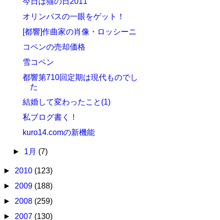
今日は猫の日2011
オリンパスの一眼をゲット！
[都響]作曲家の肖像・ロッシーニ
コペンの売却価格
雪コペン
都響第710回定期は現代ものでし
た
結婚して変わったこと(1)
私ブログ書く！
kuro14.comの新機能
►
1月
(7)
►
2010
(123)
►
2009
(188)
►
2008
(259)
►
2007
(130)