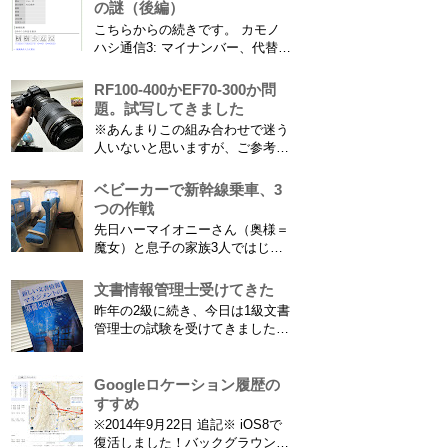
ので大人用の半分の大きさです）
の謎（後編）
を撮影できればカメラを放置して
こちらからの続きです。 カモノ
の撮影ができますし、選手のポジ
ハシ通信3: マイナンバー、代替文
ショニングを俯瞰で見てあとから
字情報の謎（前編） そもそも子
分析することもできます。 で、
供の名前に使える漢字には制限が
RF100-400かEF70-300か問
問題...
あります。たまに使える漢字が増
題。試写してきました
えたり減ったりしてニュースにな
※あんまりこの組み合わせで迷う
ってますよね。（2015年１月には
人いないと思いますが、ご参考に
「巫」の字が人名漢字に追加され
なれば。EF70-300は1型というこ
てニュースになっていまし...
とにご注意ください。 息子がサ
ベビーカーで新幹線乗車、3
ッカーを始めたことで望遠レンズ
つの作戦
をつけての撮影機会がまた増えて
先日ハーマイオニーさん（奥様＝
きました。使っているのは EF70-
魔女）と息子の家族3人ではじめ
300mm F4-5.6 IS USM というレ
て、東海道新幹線に乗ってきまし
ンズです...
た。息子はまだ8ヶ月なので基本
文書情報管理士受けてきた
ヒザの上なのですが、問題はベビ
昨年の2級に続き、今日は1級文書
ーカーをどうするか。色々事前に
管理士の試験を受けてきました。
調べたことと、実際に乗ってわか
合格発表は月末だけど、こんな記
ったことをご報告いたします！ ※
事書いてもし不合格だったら恥ず
東海道新幹線限定ネタもあります
かしい…。 ※後日追記※ 無事合
Googleロケーション履歴の
ので...
格してました。しかも成績が上位
すすめ
3名以内？とかで表彰してもらい
※2014年9月22日 追記※ iOS8で
ました\( ˆoˆ )/ 文書の取り扱いや
復活しました！バックグラウンド