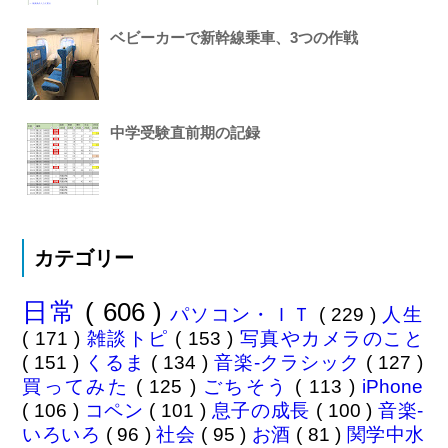
ベビーカーで新幹線乗車、3つの作戦
中学受験直前期の記録
カテゴリー
日常
( 606 )
パソコン・ＩＴ
( 229 )
人生
( 171 )
雑談トピ
( 153 )
写真やカメラのこと
( 151 )
くるま
( 134 )
音楽-クラシック
( 127 )
買ってみた
( 125 )
ごちそう
( 113 )
iPhone
( 106 )
コペン
( 101 )
息子の成長
( 100 )
音楽-
いろいろ
( 96 )
社会
( 95 )
お酒
( 81 )
関学中水