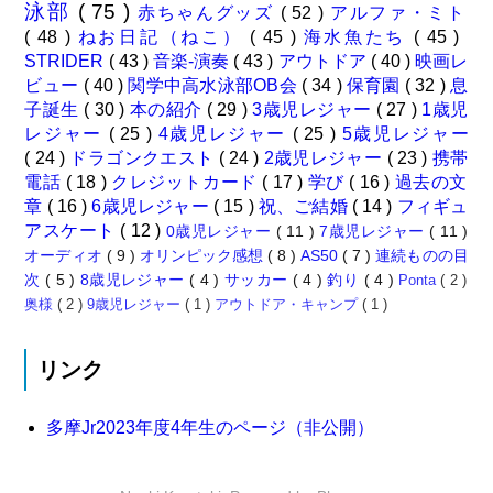
泳部
( 75 )
赤ちゃんグッズ
( 52 )
アルファ・ミト
( 48 )
ねお日記（ねこ）
( 45 )
海水魚たち
( 45 )
STRIDER
( 43 )
音楽-演奏
( 43 )
アウトドア
( 40 )
映画レ
ビュー
( 40 )
関学中高水泳部OB会
( 34 )
保育園
( 32 )
息
子誕生
( 30 )
本の紹介
( 29 )
3歳児レジャー
( 27 )
1歳児
レジャー
( 25 )
4歳児レジャー
( 25 )
5歳児レジャー
( 24 )
ドラゴンクエスト
( 24 )
2歳児レジャー
( 23 )
携帯
電話
( 18 )
クレジットカード
( 17 )
学び
( 16 )
過去の文
章
( 16 )
6歳児レジャー
( 15 )
祝、ご結婚
( 14 )
フィギュ
アスケート
( 12 )
0歳児レジャー
( 11 )
7歳児レジャー
( 11 )
オーディオ
( 9 )
オリンピック感想
( 8 )
AS50
( 7 )
連続ものの目
次
( 5 )
8歳児レジャー
( 4 )
サッカー
( 4 )
釣り
( 4 )
Ponta
( 2 )
奥様
( 2 )
9歳児レジャー
( 1 )
アウトドア・キャンプ
( 1 )
リンク
多摩Jr2023年度4年生のページ（非公開）