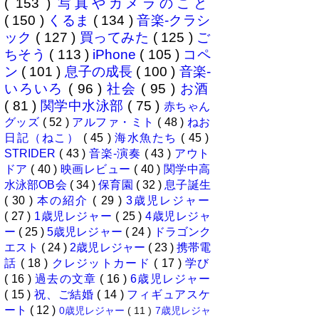
( 153 )
写真やカメラのこと
( 150 )
くるま
( 134 )
音楽-クラシ
ック
( 127 )
買ってみた
( 125 )
ご
ちそう
( 113 )
iPhone
( 105 )
コペ
ン
( 101 )
息子の成長
( 100 )
音楽-
いろいろ
( 96 )
社会
( 95 )
お酒
( 81 )
関学中水泳部
( 75 )
赤ちゃん
グッズ
( 52 )
アルファ・ミト
( 48 )
ねお
日記（ねこ）
( 45 )
海水魚たち
( 45 )
STRIDER
( 43 )
音楽-演奏
( 43 )
アウト
ドア
( 40 )
映画レビュー
( 40 )
関学中高
水泳部OB会
( 34 )
保育園
( 32 )
息子誕生
( 30 )
本の紹介
( 29 )
3歳児レジャー
( 27 )
1歳児レジャー
( 25 )
4歳児レジャ
ー
( 25 )
5歳児レジャー
( 24 )
ドラゴンク
エスト
( 24 )
2歳児レジャー
( 23 )
携帯電
話
( 18 )
クレジットカード
( 17 )
学び
( 16 )
過去の文章
( 16 )
6歳児レジャー
( 15 )
祝、ご結婚
( 14 )
フィギュアスケ
ート
( 12 )
0歳児レジャー
( 11 )
7歳児レジャ