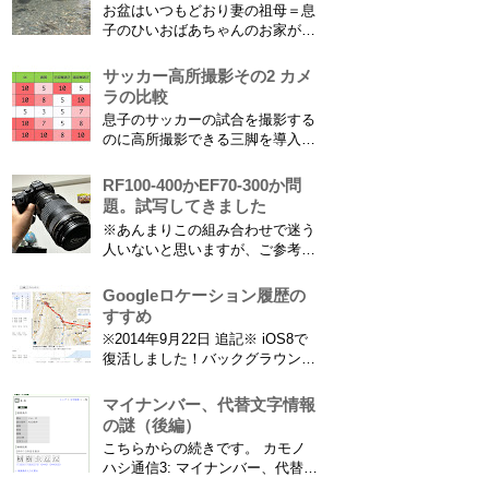
お盆はいつもどおり妻の祖母＝息
子のひいおばあちゃんのお家があ
る浜松に行ってきました。ひいお
ばあちゃんがご健在なのはとって
サッカー高所撮影その2 カメ
もありがたいことです。 5歳vs88
ラの比較
歳 ひいおばあちゃんとの対決！
息子のサッカーの試合を撮影する
カモノハシ通信3 神宮寺川で水遊
のに高所撮影できる三脚を導入し
び、下の方に動画も付けてます
た話 の続きです。 最大7.5mの高
竜ヶ岩洞と鮎つ...
さからフィールド全体（少年用な
RF100-400かEF70-300か問
ので大人用の半分の大きさです）
題。試写してきました
を撮影できればカメラを放置して
※あんまりこの組み合わせで迷う
の撮影ができますし、選手のポジ
人いないと思いますが、ご参考に
ショニングを俯瞰で見てあとから
なれば。EF70-300は1型というこ
分析することもできます。 で、
とにご注意ください。 息子がサ
Googleロケーション履歴の
問題...
ッカーを始めたことで望遠レンズ
すすめ
をつけての撮影機会がまた増えて
※2014年9月22日 追記※ iOS8で
きました。使っているのは EF70-
復活しました！バックグラウンド
300mm F4-5.6 IS USM というレ
で常時記録してくれています。
ンズです...
iPhone 6 Plusで確認しました。
マイナンバー、代替文字情報
カモノハシ通信3: Googleロケー
の謎（後編）
ション履歴がiOS8で復活！
こちらからの続きです。 カモノ
※2013年11月8日 追記※ 残念な
ハシ通信3: マイナンバー、代替文
こ...
字情報の謎（前編） そもそも子