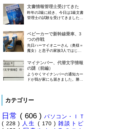
供の名前に使える漢字には制限が
文書情報管理士受けてきた
あります。たまに使える漢字が増
昨年の2級に続き、今日は1級文書
えたり減ったりしてニュースにな
管理士の試験を受けてきました。
ってますよね。（2015年１月には
合格発表は月末だけど、こんな記
「巫」の字が人名漢字に追加され
事書いてもし不合格だったら恥ず
てニュースになっていまし...
かしい…。 ※後日追記※ 無事合
ベビーカーで新幹線乗車、3
格してました。しかも成績が上位
つの作戦
3名以内？とかで表彰してもらい
先日ハーマイオニーさん（奥様＝
ました\( ˆoˆ )/ 文書の取り扱いや
魔女）と息子の家族3人ではじめ
電子化、e文書...
て、東海道新幹線に乗ってきまし
た。息子はまだ8ヶ月なので基本
マイナンバー、代替文字情報
ヒザの上なのですが、問題はベビ
の謎（前編）
ーカーをどうするか。色々事前に
ようやくマイナンバーの通知カー
調べたことと、実際に乗ってわか
ドが我が家にも届きました。勝手
ったことをご報告いたします！ ※
に「年賀状のようにアルバイトを
東海道新幹線限定ネタもあります
たくさん雇ってさっさと配ればい
ので...
いのに」と思っていましたが、な
カテゴリー
んでも簡易書留の配達は限られた
職員にしか許されていないそう
で、そりゃ大変ですね。ご苦労さ
日常
( 606 )
まです。 謎の代替文字情報 個人
パソコン・ＩＴ
番号...
( 228 )
人生
( 170 )
雑談トピ