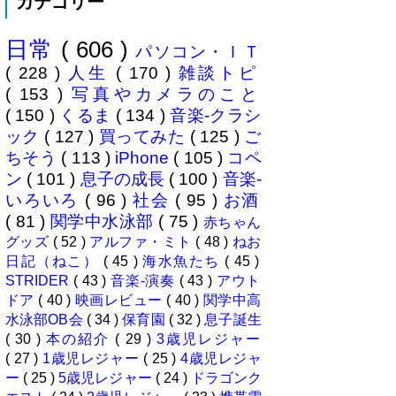
カテゴリー
分の息子が12歳になったら母校中
学部に入れたいなぁとうっすら考
えていたこの30余年。居住地的に
日常
( 606 )
その可能性がほぼなくなったこと
パソコン・ＩＴ
は...
( 228 )
人生
( 170 )
雑談トピ
( 153 )
写真やカメラのこと
( 150 )
くるま
( 134 )
音楽-クラシ
ック
( 127 )
買ってみた
( 125 )
ご
ちそう
( 113 )
iPhone
( 105 )
コペ
ン
( 101 )
息子の成長
( 100 )
音楽-
いろいろ
( 96 )
社会
( 95 )
お酒
( 81 )
関学中水泳部
( 75 )
赤ちゃん
グッズ
( 52 )
アルファ・ミト
( 48 )
ねお
日記（ねこ）
( 45 )
海水魚たち
( 45 )
STRIDER
( 43 )
音楽-演奏
( 43 )
アウト
ドア
( 40 )
映画レビュー
( 40 )
関学中高
水泳部OB会
( 34 )
保育園
( 32 )
息子誕生
( 30 )
本の紹介
( 29 )
3歳児レジャー
( 27 )
1歳児レジャー
( 25 )
4歳児レジャ
ー
( 25 )
5歳児レジャー
( 24 )
ドラゴンク