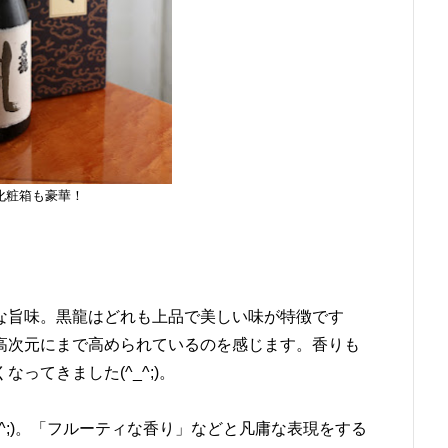
化粧箱も豪華！
な旨味。黒龍はどれも上品で美しい味が特徴です
高次元にまで高められているのを感じます。香りも
ってきました(^_^;)。
^;)。「フルーティな香り」などと凡庸な表現をする