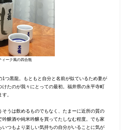
ティーク風の四合瓶
の1つ黒龍。もともと自分と名前が似ているため妻が
つけたのが我々にとっての最初。福井県の永平寺町
ます。
うそうは飲めるものでもなく、たまーに近所の質の
で吟醸酒や純米吟醸を買ってたしなむ程度。でも家
らいつもより楽しい気持ちの自分がいることに気が