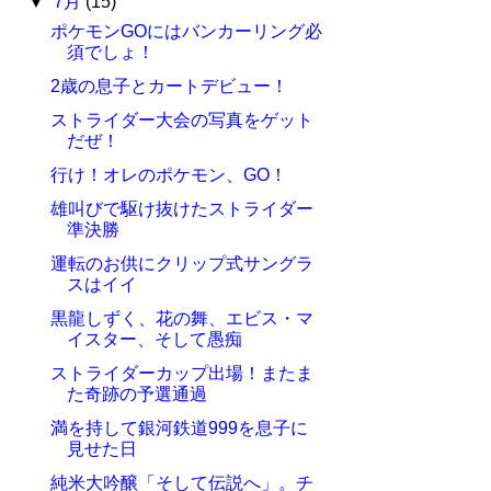
▼
7月
(15)
ポケモンGOにはバンカーリング必
須でしょ！
2歳の息子とカートデビュー！
ストライダー大会の写真をゲット
だぜ！
行け！オレのポケモン、GO！
雄叫びで駆け抜けたストライダー
準決勝
運転のお供にクリップ式サングラ
スはイイ
黒龍しずく、花の舞、エビス・マ
イスター、そして愚痴
ストライダーカップ出場！またま
た奇跡の予選通過
満を持して銀河鉄道999を息子に
見せた日
純米大吟醸「そして伝説へ」。チ