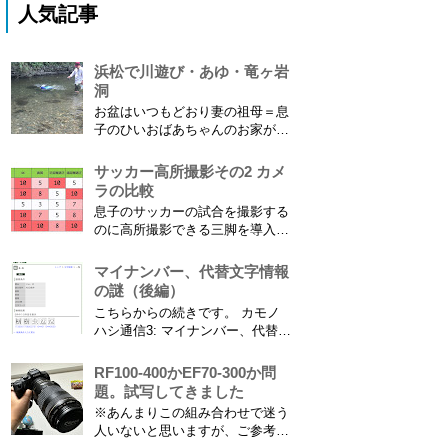
人気記事
浜松で川遊び・あゆ・竜ヶ岩
洞
お盆はいつもどおり妻の祖母＝息
子のひいおばあちゃんのお家があ
る浜松に行ってきました。ひいお
ばあちゃんがご健在なのはとって
サッカー高所撮影その2 カメ
もありがたいことです。 5歳vs88
ラの比較
歳 ひいおばあちゃんとの対決！
息子のサッカーの試合を撮影する
カモノハシ通信3 神宮寺川で水遊
のに高所撮影できる三脚を導入し
び、下の方に動画も付けてます
た話 の続きです。 最大7.5mの高
竜ヶ岩洞と鮎つ...
さからフィールド全体（少年用な
マイナンバー、代替文字情報
ので大人用の半分の大きさです）
の謎（後編）
を撮影できればカメラを放置して
こちらからの続きです。 カモノ
の撮影ができますし、選手のポジ
ハシ通信3: マイナンバー、代替文
ショニングを俯瞰で見てあとから
字情報の謎（前編） そもそも子
分析することもできます。 で、
供の名前に使える漢字には制限が
RF100-400かEF70-300か問
問題...
あります。たまに使える漢字が増
題。試写してきました
えたり減ったりしてニュースにな
※あんまりこの組み合わせで迷う
ってますよね。（2015年１月には
人いないと思いますが、ご参考に
「巫」の字が人名漢字に追加され