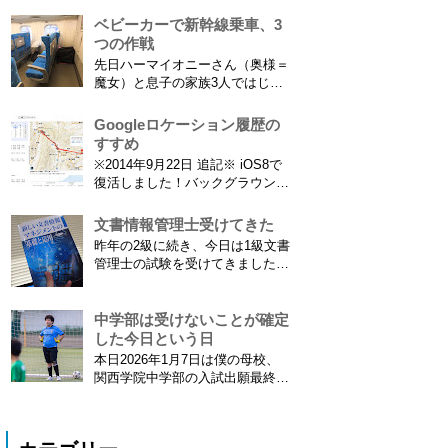
なれば。EF70-300は1型というこ
てニュースになっていまし...
とにご注意ください。 息子がサ
ベビーカーで新幹線乗車、3
ッカーを始めたことで望遠レンズ
つの作戦
をつけての撮影機会がまた増えて
先日ハーマイオニーさん（奥様＝
きました。使っているのは EF70-
魔女）と息子の家族3人ではじめ
300mm F4-5.6 IS USM というレ
て、東海道新幹線に乗ってきまし
ンズです...
た。息子はまだ8ヶ月なので基本
Googleロケーション履歴の
ヒザの上なのですが、問題はベビ
すすめ
ーカーをどうするか。色々事前に
※2014年9月22日 追記※ iOS8で
調べたことと、実際に乗ってわか
復活しました！バックグラウンド
ったことをご報告いたします！ ※
で常時記録してくれています。
東海道新幹線限定ネタもあります
iPhone 6 Plusで確認しました。
文書情報管理士受けてきた
ので...
カモノハシ通信3: Googleロケー
昨年の2級に続き、今日は1級文書
ション履歴がiOS8で復活！
管理士の試験を受けてきました。
※2013年11月8日 追記※ 残念な
合格発表は月末だけど、こんな記
こ...
事書いてもし不合格だったら恥ず
かしい…。 ※後日追記※ 無事合
中学部は受けないことが確定
格してました。しかも成績が上位
した今日という日
3名以内？とかで表彰してもらい
本日2026年1月7日は僕の母校、
ました\( ˆoˆ )/ 文書の取り扱いや
関西学院中学部の入試出願最終日
電子化、e文書...
でした。出願はしませんでした。
うちは神奈川県川崎市ですので当
然と言えば当然ですが・・。 自