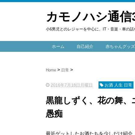
カモノハシ通信
小6男児とのレジャーを中心に、IT・音楽・車の話
ホーム
自己紹介
赤ちゃんグッズ
Home
日常
2016年7月18日月曜日
お酒 人生 日常
黒龍しずく、花の舞、
愚痴
最近ゲットしたお酒たちを少しだけ紹介