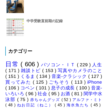
中学受験直前期の記録
カテゴリー
日常
( 606 )
パソコン・ＩＴ
( 229 )
人生
( 171 )
雑談トピ
( 153 )
写真やカメラのこと
( 151 )
くるま
( 134 )
音楽-クラシック
( 127 )
買ってみた
( 125 )
ごちそう
( 113 )
iPhone
( 106 )
コペン
( 101 )
息子の成長
( 100 )
音楽-
いろいろ
( 96 )
社会
( 95 )
お酒
( 81 )
関学中水
泳部
( 75 )
赤ちゃんグッズ
( 52 )
アルファ・ミト
( 48 )
ねお日記（ねこ）
( 45 )
海水魚たち
( 45 )