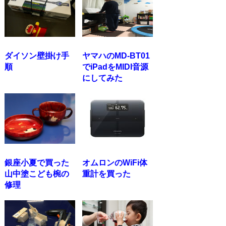
ダイソン壁掛け手
ヤマハのMD-BT01
順
でiPadをMIDI音源
にしてみた
銀座小夏で買った
オムロンのWiFi体
山中塗こども椀の
重計を買った
修理