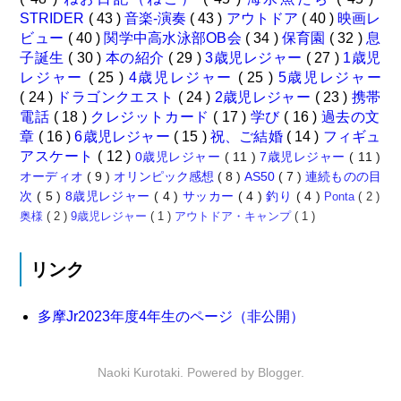
STRIDER
( 43 )
音楽-演奏
( 43 )
アウトドア
( 40 )
映画レ
ビュー
( 40 )
関学中高水泳部OB会
( 34 )
保育園
( 32 )
息
子誕生
( 30 )
本の紹介
( 29 )
3歳児レジャー
( 27 )
1歳児
レジャー
( 25 )
4歳児レジャー
( 25 )
5歳児レジャー
( 24 )
ドラゴンクエスト
( 24 )
2歳児レジャー
( 23 )
携帯
電話
( 18 )
クレジットカード
( 17 )
学び
( 16 )
過去の文
章
( 16 )
6歳児レジャー
( 15 )
祝、ご結婚
( 14 )
フィギュ
アスケート
( 12 )
0歳児レジャー
( 11 )
7歳児レジャー
( 11 )
オーディオ
( 9 )
オリンピック感想
( 8 )
AS50
( 7 )
連続ものの目
次
( 5 )
8歳児レジャー
( 4 )
サッカー
( 4 )
釣り
( 4 )
Ponta
( 2 )
奥様
( 2 )
9歳児レジャー
( 1 )
アウトドア・キャンプ
( 1 )
リンク
多摩Jr2023年度4年生のページ（非公開）
Naoki Kurotaki. Powered by
Blogger
.