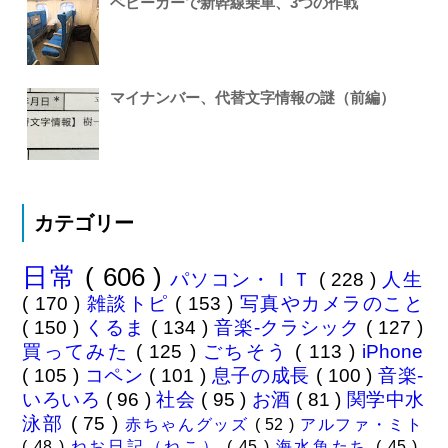
ベビーカーで新幹線乗車、3つの作戦
マイナンバー、代替文字情報の謎（前編）
カテゴリー
日常
( 606 )
パソコン・ＩＴ
( 228 )
人生
( 170 )
雑談トピ
( 153 )
写真やカメラのこと
( 150 )
くるま
( 134 )
音楽-クラシック
( 127 )
買ってみた
( 125 )
ごちそう
( 113 )
iPhone
( 105 )
コペン
( 101 )
息子の成長
( 100 )
音楽-
いろいろ
( 96 )
社会
( 95 )
お酒
( 81 )
関学中水
泳部
( 75 )
赤ちゃんグッズ
( 52 )
アルファ・ミト
( 48 )
ねお日記（ねこ）
( 45 )
海水魚たち
( 45 )