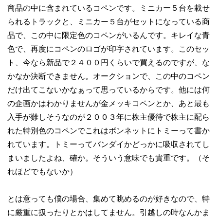
商品の中に含まれているコペンです。ミニカー５台を載せ
られるトラックと、ミニカー５台がセットになっている商
品で、この中に限定色のコペンがいるんです。キレイな青
色で、再度にコペンのロゴが印字されています。このセッ
ト、今なら新品で２４００円くらいで買えるのですが、な
かなか決断できません。オークションで、この中のコペン
だけ出てこないかなぁって思っているからです。他には何
の企画かはわかりませんが金メッキコペンとか、あと最も
入手が難しそうなのが２００３年に株主優待で株主に配ら
れた特別色のコペンでこれはボンネットにトミーって書か
れています。トミーってバンダイかどっかに吸収されてし
まいましたよね、確か。そういう意味でも貴重です。（そ
れほどでもないか）
とは意っても僕の場合、集めて眺めるのが好きなので、特
に厳重に扱ったりとかはしてません。引越しの時なんかま