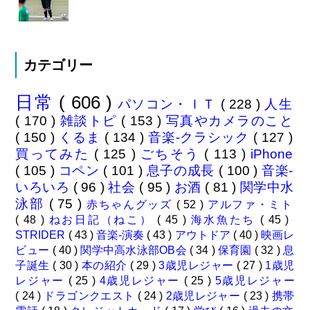
カテゴリー
日常
( 606 )
パソコン・ＩＴ
( 228 )
人生
( 170 )
雑談トピ
( 153 )
写真やカメラのこと
( 150 )
くるま
( 134 )
音楽-クラシック
( 127 )
買ってみた
( 125 )
ごちそう
( 113 )
iPhone
( 105 )
コペン
( 101 )
息子の成長
( 100 )
音楽-
いろいろ
( 96 )
社会
( 95 )
お酒
( 81 )
関学中水
泳部
( 75 )
赤ちゃんグッズ
( 52 )
アルファ・ミト
( 48 )
ねお日記（ねこ）
( 45 )
海水魚たち
( 45 )
STRIDER
( 43 )
音楽-演奏
( 43 )
アウトドア
( 40 )
映画レ
ビュー
( 40 )
関学中高水泳部OB会
( 34 )
保育園
( 32 )
息
子誕生
( 30 )
本の紹介
( 29 )
3歳児レジャー
( 27 )
1歳児
レジャー
( 25 )
4歳児レジャー
( 25 )
5歳児レジャー
( 24 )
ドラゴンクエスト
( 24 )
2歳児レジャー
( 23 )
携帯