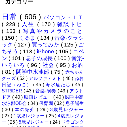
カテゴリー
プからはじめてみることに。ハー
マイオニーさん（奥様＝魔女）の
休みに合わせ平日に代休を取り行
日常
( 606 )
ってきました、場所は 本栖湖キ
パソコン・ＩＴ
ャンプ場 ...
( 228 )
人生
( 170 )
雑談トピ
( 153 )
写真やカメラのこと
( 150 )
くるま
( 134 )
音楽-クラシ
ック
( 127 )
買ってみた
( 125 )
ご
ちそう
( 113 )
iPhone
( 105 )
コペ
ン
( 101 )
息子の成長
( 100 )
音楽-
いろいろ
( 96 )
社会
( 95 )
お酒
( 81 )
関学中水泳部
( 75 )
赤ちゃん
グッズ
( 52 )
アルファ・ミト
( 48 )
ねお
日記（ねこ）
( 45 )
海水魚たち
( 45 )
STRIDER
( 43 )
音楽-演奏
( 43 )
アウト
ドア
( 40 )
映画レビュー
( 40 )
関学中高
水泳部OB会
( 34 )
保育園
( 32 )
息子誕生
( 30 )
本の紹介
( 29 )
3歳児レジャー
( 27 )
1歳児レジャー
( 25 )
4歳児レジャ
ー
( 25 )
5歳児レジャー
( 24 )
ドラゴンク