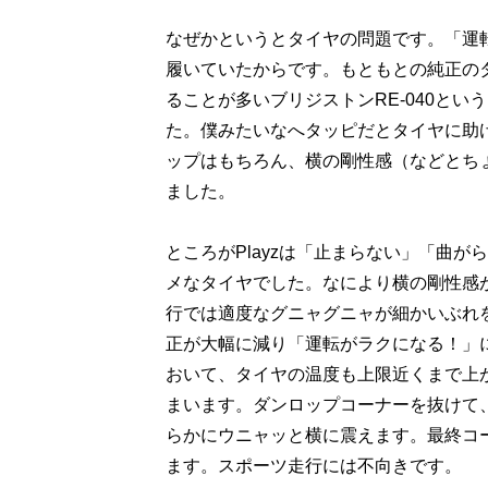
なぜかというとタイヤの問題です。「運転
履いていたからです。もともとの純正の
ることが多いブリジストンRE-040と
た。僕みたいなへタッピだとタイヤに助け
ップはもちろん、横の剛性感（などとち
ました。
ところがPlayzは「止まらない」「曲
メなタイヤでした。なにより横の剛性感
行では適度なグニャグニャが細かいぶれ
正が大幅に減り「運転がラクになる！」
おいて、タイヤの温度も上限近くまで上
まいます。ダンロップコーナーを抜けて
らかにウニャッと横に震えます。最終コ
ます。スポーツ走行には不向きです。