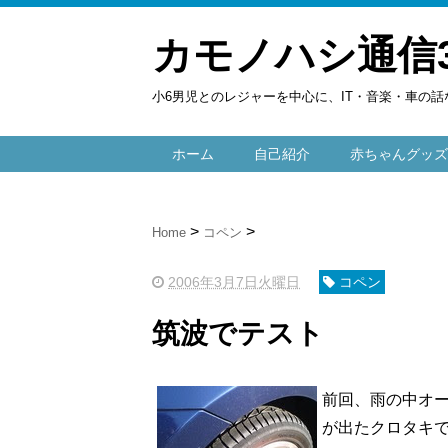
カモノハシ通信
小6男児とのレジャーを中心に、IT・音楽・車の話
ホーム
自己紹介
赤ちゃんグッズ
Home
コペン
2006年3月7日火曜日
コペン
筑波でテスト
前回、雨の中オ
が出たクロタキ