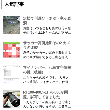
人気記事
浜松で川遊び・あゆ・竜ヶ岩
洞
お盆はいつもどおり妻の祖母＝息
子のひいおばあちゃんのお家があ
る浜松に行ってきました。ひいお
ばあちゃんがご健在なのはとって
サッカー高所撮影その2 カメ
もありがたいことです。 5歳vs88
ラの比較
歳 ひいおばあちゃんとの対決！
息子のサッカーの試合を撮影する
カモノハシ通信3 神宮寺川で水遊
のに高所撮影できる三脚を導入し
び、下の方に動画も付けてます
た話 の続きです。 最大7.5mの高
竜ヶ岩洞と鮎つ...
さからフィールド全体（少年用な
マイナンバー、代替文字情報
ので大人用の半分の大きさです）
の謎（後編）
を撮影できればカメラを放置して
こちらからの続きです。 カモノ
の撮影ができますし、選手のポジ
ハシ通信3: マイナンバー、代替文
ショニングを俯瞰で見てあとから
字情報の謎（前編） そもそも子
分析することもできます。 で、
供の名前に使える漢字には制限が
RF100-400かEF70-300か問
問題...
あります。たまに使える漢字が増
題。試写してきました
えたり減ったりしてニュースにな
※あんまりこの組み合わせで迷う
ってますよね。（2015年１月には
人いないと思いますが、ご参考に
「巫」の字が人名漢字に追加され