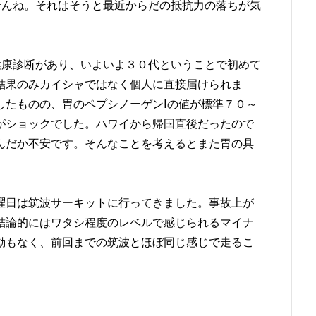
せんね。それはそうと最近からだの抵抗力の落ちが気
健康診断があり、いよいよ３０代ということで初めて
結果のみカイシャではなく個人に直接届けられま
したものの、胃のペプシノーゲンⅠの値が標準７０～
がショックでした。ハワイから帰国直後だったので
んだか不安です。そんなことを考えるとまた胃の具
曜日は筑波サーキットに行ってきました。事故上が
結論的にはワタシ程度のレベルで感じられるマイナ
動もなく、前回までの筑波とほぼ同じ感じで走るこ