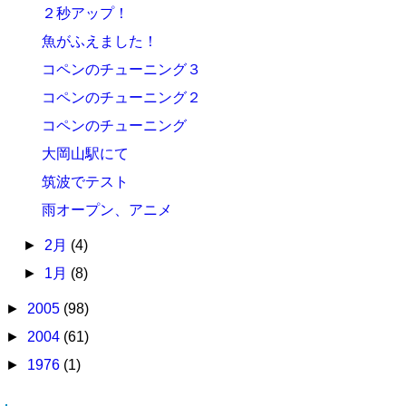
２秒アップ！
魚がふえました！
コペンのチューニング３
コペンのチューニング２
コペンのチューニング
大岡山駅にて
筑波でテスト
雨オープン、アニメ
►
2月
(4)
►
1月
(8)
►
2005
(98)
►
2004
(61)
►
1976
(1)