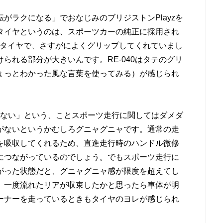
がラクになる」でおなじみのブリジストンPlayzを
タイヤというのは、スポーツカーの純正に採用され
いうタイヤで、さすがによくグリップしてくれていまし
られる部分が大きいんです。RE-040はタテのグリ
ょっとわかった風な言葉を使ってみる）が感じられ
がらない」という、ことスポーツ走行に関してはダメダ
がないというかむしろグニャグニャです。通常の走
を吸収してくれるため、直進走行時のハンドル微修
につながっているのでしょう。でもスポーツ走行に
がった状態だと、グニャグニャ感が限度を超えてし
、一度流れたリアが収束したかと思ったら車体が明
ーナーを走っているときもタイヤのヨレが感じられ