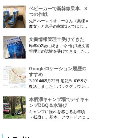
なれば。EF70-300は1型というこ
てニュースになっていまし...
とにご注意ください。 息子がサ
ベビーカーで新幹線乗車、3
ッカーを始めたことで望遠レンズ
つの作戦
をつけての撮影機会がまた増えて
先日ハーマイオニーさん（奥様＝
きました。使っているのは EF70-
魔女）と息子の家族3人ではじめ
300mm F4-5.6 IS USM というレ
て、東海道新幹線に乗ってきまし
ンズです...
た。息子はまだ8ヶ月なので基本
文書情報管理士受けてきた
ヒザの上なのですが、問題はベビ
昨年の2級に続き、今日は1級文書
ーカーをどうするか。色々事前に
管理士の試験を受けてきました。
調べたことと、実際に乗ってわか
合格発表は月末だけど、こんな記
ったことをご報告いたします！ ※
事書いてもし不合格だったら恥ず
東海道新幹線限定ネタもあります
かしい…。 ※後日追記※ 無事合
Googleロケーション履歴の
ので...
格してました。しかも成績が上位
すすめ
3名以内？とかで表彰してもらい
※2014年9月22日 追記※ iOS8で
ました\( ˆoˆ )/ 文書の取り扱いや
復活しました！バックグラウンド
電子化、e文書...
で常時記録してくれています。
iPhone 6 Plusで確認しました。
本栖湖キャンプ場でデイキャ
カモノハシ通信3: Googleロケー
ンプBBQ＆水遊び
ション履歴がiOS8で復活！
キャンプに憧れを感じるお年頃
※2013年11月8日 追記※ 残念な
（42歳）。基本、アウトドアには
こ...
あまり縁がない人生を送ってきた
僕ですが、ここに来てキャンプ熱
が高騰。まずは冷静にデイキャン