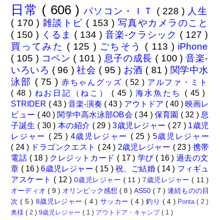
日常
( 606 )
パソコン・ＩＴ
( 228 )
人生
( 170 )
雑談トピ
( 153 )
写真やカメラのこと
( 150 )
くるま
( 134 )
音楽-クラシック
( 127 )
買ってみた
( 125 )
ごちそう
( 113 )
iPhone
( 105 )
コペン
( 101 )
息子の成長
( 100 )
音楽-
いろいろ
( 96 )
社会
( 95 )
お酒
( 81 )
関学中水
泳部
( 75 )
赤ちゃんグッズ
( 52 )
アルファ・ミト
( 48 )
ねお日記（ねこ）
( 45 )
海水魚たち
( 45 )
STRIDER
( 43 )
音楽-演奏
( 43 )
アウトドア
( 40 )
映画レ
ビュー
( 40 )
関学中高水泳部OB会
( 34 )
保育園
( 32 )
息
子誕生
( 30 )
本の紹介
( 29 )
3歳児レジャー
( 27 )
1歳児
レジャー
( 25 )
4歳児レジャー
( 25 )
5歳児レジャー
( 24 )
ドラゴンクエスト
( 24 )
2歳児レジャー
( 23 )
携帯
電話
( 18 )
クレジットカード
( 17 )
学び
( 16 )
過去の文
章
( 16 )
6歳児レジャー
( 15 )
祝、ご結婚
( 14 )
フィギュ
アスケート
( 12 )
0歳児レジャー
( 11 )
7歳児レジャー
( 11 )
オーディオ
( 9 )
オリンピック感想
( 8 )
AS50
( 7 )
連続ものの目
次
( 5 )
8歳児レジャー
( 4 )
サッカー
( 4 )
釣り
( 4 )
Ponta
( 2 )
奥様
( 2 )
9歳児レジャー
( 1 )
アウトドア・キャンプ
( 1 )