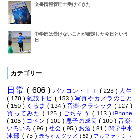
文書情報管理士受けてきた
中学部は受けないことが確定した今日という
日
カテゴリー
日常
( 606 )
パソコン・ＩＴ
( 228 )
人生
( 170 )
雑談トピ
( 153 )
写真やカメラのこと
( 150 )
くるま
( 134 )
音楽-クラシック
( 127 )
買ってみた
( 125 )
ごちそう
( 113 )
iPhone
( 105 )
コペン
( 101 )
息子の成長
( 100 )
音楽-
いろいろ
( 96 )
社会
( 95 )
お酒
( 81 )
関学中水
泳部
( 75 )
赤ちゃんグッズ
( 52 )
アルファ・ミト