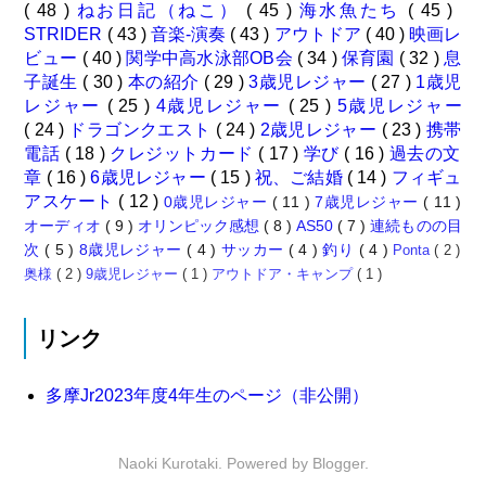
( 48 )
ねお日記（ねこ）
( 45 )
海水魚たち
( 45 )
STRIDER
( 43 )
音楽-演奏
( 43 )
アウトドア
( 40 )
映画レ
ビュー
( 40 )
関学中高水泳部OB会
( 34 )
保育園
( 32 )
息
子誕生
( 30 )
本の紹介
( 29 )
3歳児レジャー
( 27 )
1歳児
レジャー
( 25 )
4歳児レジャー
( 25 )
5歳児レジャー
( 24 )
ドラゴンクエスト
( 24 )
2歳児レジャー
( 23 )
携帯
電話
( 18 )
クレジットカード
( 17 )
学び
( 16 )
過去の文
章
( 16 )
6歳児レジャー
( 15 )
祝、ご結婚
( 14 )
フィギュ
アスケート
( 12 )
0歳児レジャー
( 11 )
7歳児レジャー
( 11 )
オーディオ
( 9 )
オリンピック感想
( 8 )
AS50
( 7 )
連続ものの目
次
( 5 )
8歳児レジャー
( 4 )
サッカー
( 4 )
釣り
( 4 )
Ponta
( 2 )
奥様
( 2 )
9歳児レジャー
( 1 )
アウトドア・キャンプ
( 1 )
リンク
多摩Jr2023年度4年生のページ（非公開）
Naoki Kurotaki. Powered by
Blogger
.