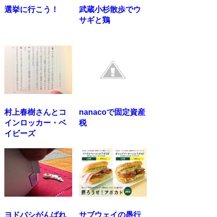
選挙に行こう！
武蔵小杉散歩でウ
サギと鶏
村上春樹さんとコ
nanacoで固定資産
インロッカー・ベ
税
イビーズ
ヨドバシがんばれ
サブウェイの愚行