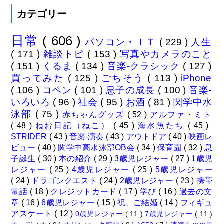
カテゴリー
日常
( 606 )
パソコン・ＩＴ
( 229 )
人生
( 171 )
雑談トピ
( 153 )
写真やカメラのこと
( 151 )
くるま
( 134 )
音楽-クラシック
( 127 )
買ってみた
( 125 )
ごちそう
( 113 )
iPhone
( 106 )
コペン
( 101 )
息子の成長
( 100 )
音楽-
いろいろ
( 96 )
社会
( 95 )
お酒
( 81 )
関学中水
泳部
( 75 )
赤ちゃんグッズ
( 52 )
アルファ・ミト
( 48 )
ねお日記（ねこ）
( 45 )
海水魚たち
( 45 )
STRIDER
( 43 )
音楽-演奏
( 43 )
アウトドア
( 40 )
映画レ
ビュー
( 40 )
関学中高水泳部OB会
( 34 )
保育園
( 32 )
息
子誕生
( 30 )
本の紹介
( 29 )
3歳児レジャー
( 27 )
1歳児
レジャー
( 25 )
4歳児レジャー
( 25 )
5歳児レジャー
( 24 )
ドラゴンクエスト
( 24 )
2歳児レジャー
( 23 )
携帯
電話
( 18 )
クレジットカード
( 17 )
学び
( 16 )
過去の文
章
( 16 )
6歳児レジャー
( 15 )
祝、ご結婚
( 14 )
フィギュ
アスケート
( 12 )
0歳児レジャー
( 11 )
7歳児レジャー
( 11 )