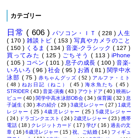
カテゴリー
日常
( 606 )
パソコン・ＩＴ
( 228 )
人生
( 170 )
雑談トピ
( 153 )
写真やカメラのこと
( 150 )
くるま
( 134 )
音楽-クラシック
( 127 )
買ってみた
( 125 )
ごちそう
( 113 )
iPhone
( 105 )
コペン
( 101 )
息子の成長
( 100 )
音楽-
いろいろ
( 96 )
社会
( 95 )
お酒
( 81 )
関学中水
泳部
( 75 )
赤ちゃんグッズ
( 52 )
アルファ・ミト
( 48 )
ねお日記（ねこ）
( 45 )
海水魚たち
( 45 )
STRIDER
( 43 )
音楽-演奏
( 43 )
アウトドア
( 40 )
映画レ
ビュー
( 40 )
関学中高水泳部OB会
( 34 )
保育園
( 32 )
息
子誕生
( 30 )
本の紹介
( 29 )
3歳児レジャー
( 27 )
1歳児
レジャー
( 25 )
4歳児レジャー
( 25 )
5歳児レジャー
( 24 )
ドラゴンクエスト
( 24 )
2歳児レジャー
( 23 )
携帯
電話
( 18 )
クレジットカード
( 17 )
学び
( 16 )
過去の文
章
( 16 )
6歳児レジャー
( 15 )
祝、ご結婚
( 14 )
フィギュ