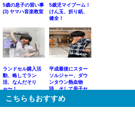
5歳の息子の習い事
5歳児マイブーム！
(3) ヤマハ音楽教室
けん玉、折り紙、
健全！
ランドセル購入活
平成最後にスター
動、略してラン
ソルジャー、ダウ
活、なんだそり
ンタウン熱血物
ゃ〜！
語、そして母子セ
ッション...
こちらもおすすめ