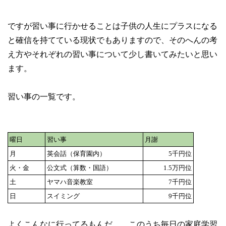
ですが習い事に行かせることは子供の人生にプラスになる
と確信を持てている現状でもありますので、そのへんの考
え方やそれぞれの習い事について少し書いてみたいと思い
ます。
習い事の一覧です。
曜日
習い事
月謝
月
英会話（保育園内）
5千円位
火・金
公文式（算数・国語）
1.5万円位
土
ヤマハ音楽教室
7千円位
日
スイミング
9千円位
よくこんなに行ってるもんだ…。このうち毎日の家庭学習