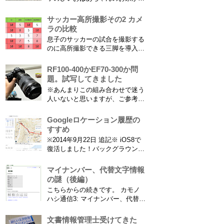
る浜松に行ってきました。ひいお
ばあちゃんがご健在なのはとって
サッカー高所撮影その2 カメ
もありがたいことです。 5歳vs88
ラの比較
歳 ひいおばあちゃんとの対決！
息子のサッカーの試合を撮影する
カモノハシ通信3 神宮寺川で水遊
のに高所撮影できる三脚を導入し
び、下の方に動画も付けてます
た話 の続きです。 最大7.5mの高
竜ヶ岩洞と鮎つ...
さからフィールド全体（少年用な
RF100-400かEF70-300か問
ので大人用の半分の大きさです）
題。試写してきました
を撮影できればカメラを放置して
※あんまりこの組み合わせで迷う
の撮影ができますし、選手のポジ
人いないと思いますが、ご参考に
ショニングを俯瞰で見てあとから
なれば。EF70-300は1型というこ
分析することもできます。 で、
とにご注意ください。 息子がサ
Googleロケーション履歴の
問題...
ッカーを始めたことで望遠レンズ
すすめ
をつけての撮影機会がまた増えて
※2014年9月22日 追記※ iOS8で
きました。使っているのは EF70-
復活しました！バックグラウンド
300mm F4-5.6 IS USM というレ
で常時記録してくれています。
ンズです...
iPhone 6 Plusで確認しました。
マイナンバー、代替文字情報
カモノハシ通信3: Googleロケー
の謎（後編）
ション履歴がiOS8で復活！
こちらからの続きです。 カモノ
※2013年11月8日 追記※ 残念な
ハシ通信3: マイナンバー、代替文
こ...
字情報の謎（前編） そもそも子
供の名前に使える漢字には制限が
文書情報管理士受けてきた