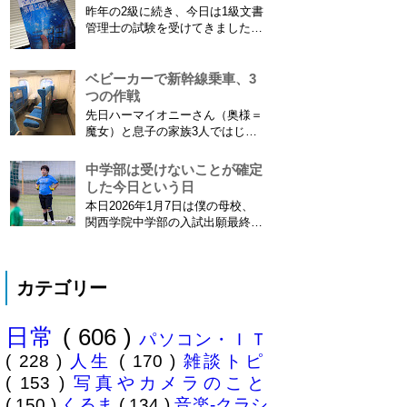
あります。たまに使える漢字が増
昨年の2級に続き、今日は1級文書
えたり減ったりしてニュースにな
管理士の試験を受けてきました。
ってますよね。（2015年１月には
合格発表は月末だけど、こんな記
「巫」の字が人名漢字に追加され
事書いてもし不合格だったら恥ず
てニュースになっていまし...
かしい…。 ※後日追記※ 無事合
ベビーカーで新幹線乗車、3
格してました。しかも成績が上位
つの作戦
3名以内？とかで表彰してもらい
先日ハーマイオニーさん（奥様＝
ました\( ˆoˆ )/ 文書の取り扱いや
魔女）と息子の家族3人ではじめ
電子化、e文書...
て、東海道新幹線に乗ってきまし
た。息子はまだ8ヶ月なので基本
中学部は受けないことが確定
ヒザの上なのですが、問題はベビ
した今日という日
ーカーをどうするか。色々事前に
本日2026年1月7日は僕の母校、
調べたことと、実際に乗ってわか
関西学院中学部の入試出願最終日
ったことをご報告いたします！ ※
でした。出願はしませんでした。
東海道新幹線限定ネタもあります
うちは神奈川県川崎市ですので当
ので...
然と言えば当然ですが・・。 自
カテゴリー
分の息子が12歳になったら母校中
学部に入れたいなぁとうっすら考
えていたこの30余年。居住地的に
日常
( 606 )
その可能性がほぼなくなったこと
パソコン・ＩＴ
は...
( 228 )
人生
( 170 )
雑談トピ
( 153 )
写真やカメラのこと
( 150 )
くるま
( 134 )
音楽-クラシ