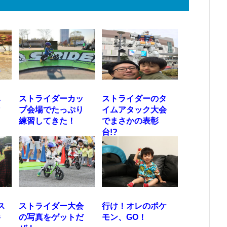
ハ
ストライダーカッ
ストライダーのタ
マ
プ会場でたっぷり
イムアタック大会
練習してきた！
でまさかの表彰
台!?
ス
ストライダー大会
行け！オレのポケ
参
の写真をゲットだ
モン、GO！