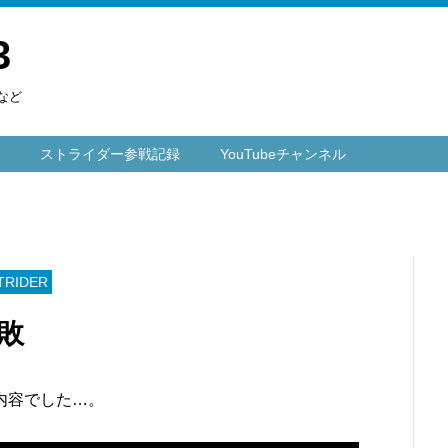
3
など
ストライダー参戦記録
YouTubeチャンネル
RIDER
敗
内容でした…。