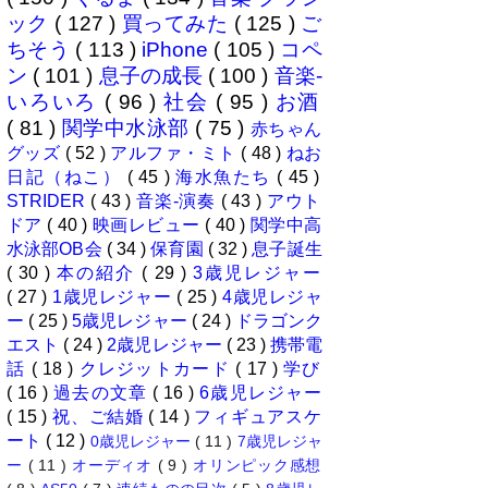
ック
( 127 )
買ってみた
( 125 )
ご
ちそう
( 113 )
iPhone
( 105 )
コペ
ン
( 101 )
息子の成長
( 100 )
音楽-
いろいろ
( 96 )
社会
( 95 )
お酒
( 81 )
関学中水泳部
( 75 )
赤ちゃん
グッズ
( 52 )
アルファ・ミト
( 48 )
ねお
日記（ねこ）
( 45 )
海水魚たち
( 45 )
STRIDER
( 43 )
音楽-演奏
( 43 )
アウト
ドア
( 40 )
映画レビュー
( 40 )
関学中高
水泳部OB会
( 34 )
保育園
( 32 )
息子誕生
( 30 )
本の紹介
( 29 )
3歳児レジャー
( 27 )
1歳児レジャー
( 25 )
4歳児レジャ
ー
( 25 )
5歳児レジャー
( 24 )
ドラゴンク
エスト
( 24 )
2歳児レジャー
( 23 )
携帯電
話
( 18 )
クレジットカード
( 17 )
学び
( 16 )
過去の文章
( 16 )
6歳児レジャー
( 15 )
祝、ご結婚
( 14 )
フィギュアスケ
ート
( 12 )
0歳児レジャー
( 11 )
7歳児レジャ
ー
( 11 )
オーディオ
( 9 )
オリンピック感想