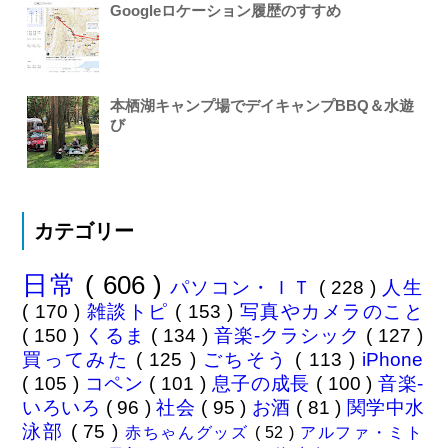
Googleロケーション履歴のすすめ
本栖湖キャンプ場でデイキャンプBBQ＆水遊
び
カテゴリー
日常
( 606 )
パソコン・ＩＴ
( 228 )
人生
( 170 )
雑談トピ
( 153 )
写真やカメラのこと
( 150 )
くるま
( 134 )
音楽-クラシック
( 127 )
買ってみた
( 125 )
ごちそう
( 113 )
iPhone
( 105 )
コペン
( 101 )
息子の成長
( 100 )
音楽-
いろいろ
( 96 )
社会
( 95 )
お酒
( 81 )
関学中水
泳部
( 75 )
赤ちゃんグッズ
( 52 )
アルファ・ミト