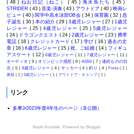
( 48 )
ねお日記（ねこ）
( 45 )
海水魚たち
( 45 )
STRIDER
( 43 )
音楽-演奏
( 43 )
アウトドア
( 40 )
映画レ
ビュー
( 40 )
関学中高水泳部OB会
( 34 )
保育園
( 32 )
息
子誕生
( 30 )
本の紹介
( 29 )
3歳児レジャー
( 27 )
1歳児
レジャー
( 25 )
4歳児レジャー
( 25 )
5歳児レジャー
( 24 )
ドラゴンクエスト
( 24 )
2歳児レジャー
( 23 )
携帯
電話
( 18 )
クレジットカード
( 17 )
学び
( 16 )
過去の文
章
( 16 )
6歳児レジャー
( 15 )
祝、ご結婚
( 14 )
フィギュ
アスケート
( 12 )
0歳児レジャー
( 11 )
7歳児レジャー
( 11 )
オーディオ
( 9 )
オリンピック感想
( 8 )
AS50
( 7 )
連続ものの目
次
( 5 )
8歳児レジャー
( 4 )
サッカー
( 4 )
釣り
( 4 )
Ponta
( 2 )
奥様
( 2 )
9歳児レジャー
( 1 )
アウトドア・キャンプ
( 1 )
リンク
多摩Jr2023年度4年生のページ（非公開）
Naoki Kurotaki. Powered by
Blogger
.