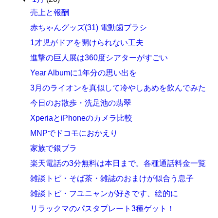
売上と報酬
赤ちゃんグッズ(31) 電動歯ブラシ
1才児がドアを開けられない工夫
進撃の巨人展は360度シアターがすごい
Year Albumに1年分の思い出を
3月のライオンを真似して冷やしあめを飲んでみた
今日のお散歩・洗足池の翡翠
XperiaとiPhoneのカメラ比較
MNPでドコモにおかえり
家族で銀ブラ
楽天電話の3分無料は本日まで。各種通話料金一覧
雑談トピ・そば茶・雑誌のおまけが似合う息子
雑談トピ・フユニャンが好きです、絵的に
リラックマのパスタプレート3種ゲット！