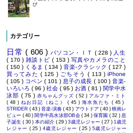
び
カテゴリー
日常
( 606 )
パソコン・ＩＴ
( 228 )
人生
( 170 )
雑談トピ
( 153 )
写真やカメラのこと
( 150 )
くるま
( 134 )
音楽-クラシック
( 127 )
買ってみた
( 125 )
ごちそう
( 113 )
iPhone
( 105 )
コペン
( 101 )
息子の成長
( 100 )
音楽-
いろいろ
( 96 )
社会
( 95 )
お酒
( 81 )
関学中水
泳部
( 75 )
赤ちゃんグッズ
( 52 )
アルファ・ミト
( 48 )
ねお日記（ねこ）
( 45 )
海水魚たち
( 45 )
STRIDER
( 43 )
音楽-演奏
( 43 )
アウトドア
( 40 )
映画レ
ビュー
( 40 )
関学中高水泳部OB会
( 34 )
保育園
( 32 )
息
子誕生
( 30 )
本の紹介
( 29 )
3歳児レジャー
( 27 )
1歳児
レジャー
( 25 )
4歳児レジャー
( 25 )
5歳児レジャー