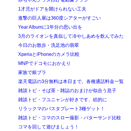
1才児がドアを開けられない工夫
進撃の巨人展は360度シアターがすごい
Year Albumに1年分の思い出を
3月のライオンを真似して冷やしあめを飲んでみた
今日のお散歩・洗足池の翡翠
XperiaとiPhoneのカメラ比較
MNPでドコモにおかえり
家族で銀ブラ
楽天電話の3分無料は本日まで。各種通話料金一覧
雑談トピ・そば茶・雑誌のおまけが似合う息子
雑談トピ・フユニャンが好きです、絵的に
リラックマのパスタプレート3種ゲット！
雑談トピ・コマのスロー撮影・バターサンド比較
コマを回して遊びましょう！