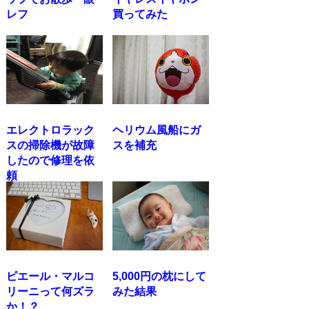
レフ
買ってみた
エレクトロラック
ヘリウム風船にガ
スの掃除機が故障
スを補充
したので修理を依
頼
ピエール・マルコ
5,000円の枕にして
リーニって何ズラ
みた結果
か！？