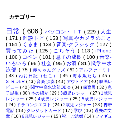
カテゴリー
日常
( 606 )
パソコン・ＩＴ
( 229 )
人生
( 171 )
雑談トピ
( 153 )
写真やカメラのこと
( 151 )
くるま
( 134 )
音楽-クラシック
( 127 )
買ってみた
( 125 )
ごちそう
( 113 )
iPhone
( 106 )
コペン
( 101 )
息子の成長
( 100 )
音楽-
いろいろ
( 96 )
社会
( 95 )
お酒
( 81 )
関学中水
泳部
( 75 )
赤ちゃんグッズ
( 52 )
アルファ・ミト
( 48 )
ねお日記（ねこ）
( 45 )
海水魚たち
( 45 )
STRIDER
( 43 )
音楽-演奏
( 43 )
アウトドア
( 40 )
映画レ
ビュー
( 40 )
関学中高水泳部OB会
( 34 )
保育園
( 32 )
息
子誕生
( 30 )
本の紹介
( 29 )
3歳児レジャー
( 27 )
1歳児
レジャー
( 25 )
4歳児レジャー
( 25 )
5歳児レジャー
( 24 )
ドラゴンクエスト
( 24 )
2歳児レジャー
( 23 )
携帯
電話
( 18 )
クレジットカード
( 17 )
学び
( 16 )
過去の文
章
( 16 )
6歳児レジャー
( 15 )
祝、ご結婚
( 14 )
フィギュ