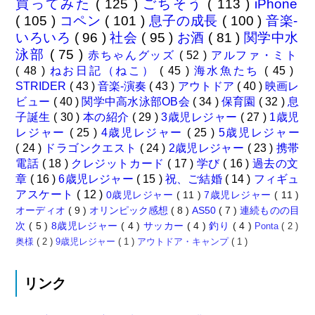
買ってみた
( 125 )
ごちそう
( 113 )
iPhone
( 105 )
コペン
( 101 )
息子の成長
( 100 )
音楽-
いろいろ
( 96 )
社会
( 95 )
お酒
( 81 )
関学中水
泳部
( 75 )
赤ちゃんグッズ
( 52 )
アルファ・ミト
( 48 )
ねお日記（ねこ）
( 45 )
海水魚たち
( 45 )
STRIDER
( 43 )
音楽-演奏
( 43 )
アウトドア
( 40 )
映画レ
ビュー
( 40 )
関学中高水泳部OB会
( 34 )
保育園
( 32 )
息
子誕生
( 30 )
本の紹介
( 29 )
3歳児レジャー
( 27 )
1歳児
レジャー
( 25 )
4歳児レジャー
( 25 )
5歳児レジャー
( 24 )
ドラゴンクエスト
( 24 )
2歳児レジャー
( 23 )
携帯
電話
( 18 )
クレジットカード
( 17 )
学び
( 16 )
過去の文
章
( 16 )
6歳児レジャー
( 15 )
祝、ご結婚
( 14 )
フィギュ
アスケート
( 12 )
0歳児レジャー
( 11 )
7歳児レジャー
( 11 )
オーディオ
( 9 )
オリンピック感想
( 8 )
AS50
( 7 )
連続ものの目
次
( 5 )
8歳児レジャー
( 4 )
サッカー
( 4 )
釣り
( 4 )
Ponta
( 2 )
奥様
( 2 )
9歳児レジャー
( 1 )
アウトドア・キャンプ
( 1 )
リンク