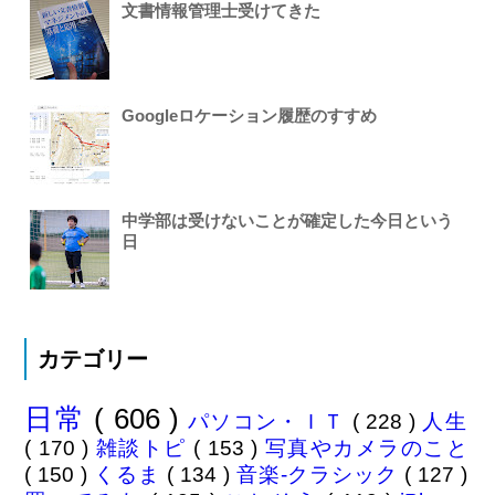
文書情報管理士受けてきた
Googleロケーション履歴のすすめ
中学部は受けないことが確定した今日という
日
カテゴリー
日常
( 606 )
パソコン・ＩＴ
( 228 )
人生
( 170 )
雑談トピ
( 153 )
写真やカメラのこと
( 150 )
くるま
( 134 )
音楽-クラシック
( 127 )