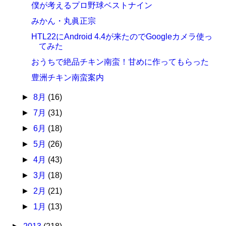
僕が考えるプロ野球ベストナイン
みかん・丸眞正宗
HTL22にAndroid 4.4が来たのでGoogleカメラ使っ
てみた
おうちで絶品チキン南蛮！甘めに作ってもらった
豊洲チキン南蛮案内
►
8月
(16)
►
7月
(31)
►
6月
(18)
►
5月
(26)
►
4月
(43)
►
3月
(18)
►
2月
(21)
►
1月
(13)