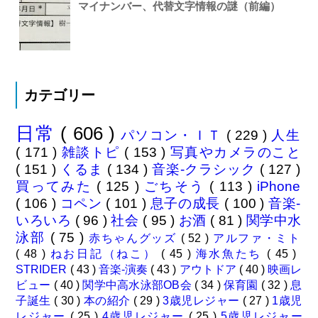
マイナンバー、代替文字情報の謎（前編）
カテゴリー
日常
( 606 )
パソコン・ＩＴ
( 229 )
人生
( 171 )
雑談トピ
( 153 )
写真やカメラのこと
( 151 )
くるま
( 134 )
音楽-クラシック
( 127 )
買ってみた
( 125 )
ごちそう
( 113 )
iPhone
( 106 )
コペン
( 101 )
息子の成長
( 100 )
音楽-
いろいろ
( 96 )
社会
( 95 )
お酒
( 81 )
関学中水
泳部
( 75 )
赤ちゃんグッズ
( 52 )
アルファ・ミト
( 48 )
ねお日記（ねこ）
( 45 )
海水魚たち
( 45 )
STRIDER
( 43 )
音楽-演奏
( 43 )
アウトドア
( 40 )
映画レ
ビュー
( 40 )
関学中高水泳部OB会
( 34 )
保育園
( 32 )
息
子誕生
( 30 )
本の紹介
( 29 )
3歳児レジャー
( 27 )
1歳児
レジャー
( 25 )
4歳児レジャー
( 25 )
5歳児レジャー