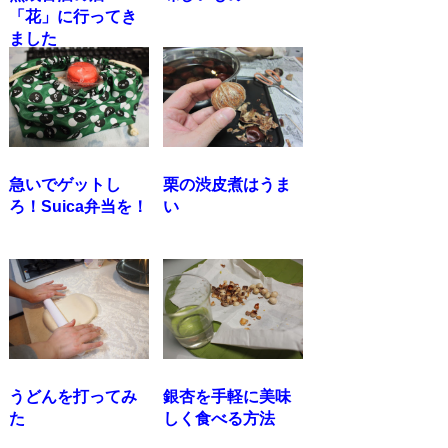
「花」に行ってき
ました
急いでゲットし
栗の渋皮煮はうま
ろ！Suica弁当を！
い
うどんを打ってみ
銀杏を手軽に美味
た
しく食べる方法