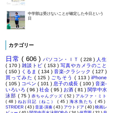
中学部は受けないことが確定した今日という
日
カテゴリー
日常
( 606 )
パソコン・ＩＴ
( 228 )
人生
( 170 )
雑談トピ
( 153 )
写真やカメラのこと
( 150 )
くるま
( 134 )
音楽-クラシック
( 127 )
買ってみた
( 125 )
ごちそう
( 113 )
iPhone
( 105 )
コペン
( 101 )
息子の成長
( 100 )
音楽-
いろいろ
( 96 )
社会
( 95 )
お酒
( 81 )
関学中水
泳部
( 75 )
赤ちゃんグッズ
( 52 )
アルファ・ミト
( 48 )
ねお日記（ねこ）
( 45 )
海水魚たち
( 45 )
STRIDER
( 43 )
音楽-演奏
( 43 )
アウトドア
( 40 )
映画レ
ビュー
( 40 )
関学中高水泳部OB会
( 34 )
保育園
( 32 )
息