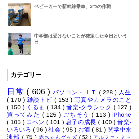
ベビーカーで新幹線乗車、3つの作戦
中学部は受けないことが確定した今日という
日
カテゴリー
日常
( 606 )
パソコン・ＩＴ
( 228 )
人生
( 170 )
雑談トピ
( 153 )
写真やカメラのこと
( 150 )
くるま
( 134 )
音楽-クラシック
( 127 )
買ってみた
( 125 )
ごちそう
( 113 )
iPhone
( 105 )
コペン
( 101 )
息子の成長
( 100 )
音楽-
いろいろ
( 96 )
社会
( 95 )
お酒
( 81 )
関学中水
泳部
( 75 )
赤ちゃんグッズ
( 52 )
アルファ・ミト