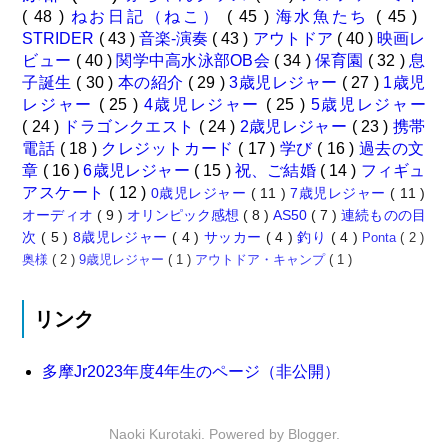
( 48 )
ねお日記（ねこ）
( 45 )
海水魚たち
( 45 )
STRIDER
( 43 )
音楽-演奏
( 43 )
アウトドア
( 40 )
映画レ
ビュー
( 40 )
関学中高水泳部OB会
( 34 )
保育園
( 32 )
息
子誕生
( 30 )
本の紹介
( 29 )
3歳児レジャー
( 27 )
1歳児
レジャー
( 25 )
4歳児レジャー
( 25 )
5歳児レジャー
( 24 )
ドラゴンクエスト
( 24 )
2歳児レジャー
( 23 )
携帯
電話
( 18 )
クレジットカード
( 17 )
学び
( 16 )
過去の文
章
( 16 )
6歳児レジャー
( 15 )
祝、ご結婚
( 14 )
フィギュ
アスケート
( 12 )
0歳児レジャー
( 11 )
7歳児レジャー
( 11 )
オーディオ
( 9 )
オリンピック感想
( 8 )
AS50
( 7 )
連続ものの目
次
( 5 )
8歳児レジャー
( 4 )
サッカー
( 4 )
釣り
( 4 )
Ponta
( 2 )
奥様
( 2 )
9歳児レジャー
( 1 )
アウトドア・キャンプ
( 1 )
リンク
多摩Jr2023年度4年生のページ（非公開）
Naoki Kurotaki. Powered by
Blogger
.