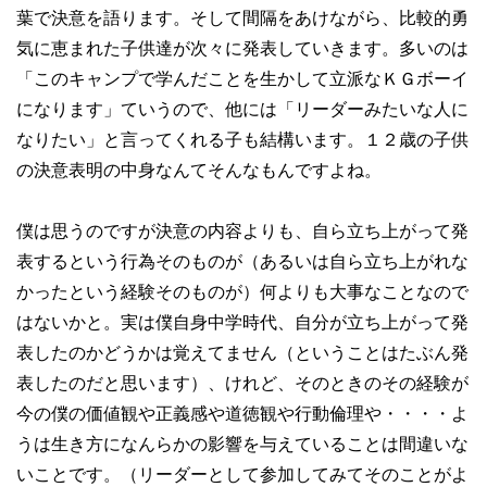
葉で決意を語ります。そして間隔をあけながら、比較的勇
気に恵まれた子供達が次々に発表していきます。多いのは
「このキャンプで学んだことを生かして立派なＫＧボーイ
になります」ていうので、他には「リーダーみたいな人に
なりたい」と言ってくれる子も結構います。１２歳の子供
の決意表明の中身なんてそんなもんですよね。
僕は思うのですが決意の内容よりも、自ら立ち上がって発
表するという行為そのものが（あるいは自ら立ち上がれな
かったという経験そのものが）何よりも大事なことなので
はないかと。実は僕自身中学時代、自分が立ち上がって発
表したのかどうかは覚えてません（ということはたぶん発
表したのだと思います）、けれど、そのときのその経験が
今の僕の価値観や正義感や道徳観や行動倫理や・・・・よ
うは生き方になんらかの影響を与えていることは間違いな
いことです。（リーダーとして参加してみてそのことがよ