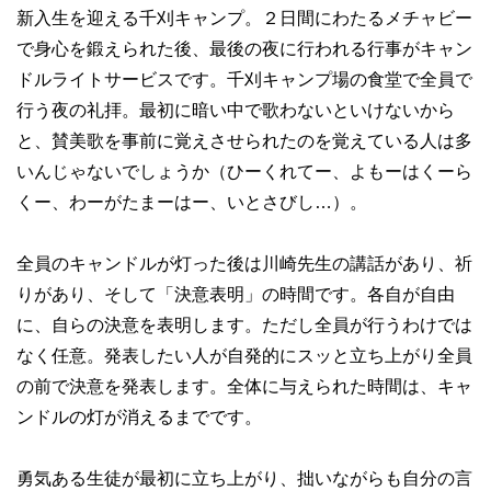
新入生を迎える千刈キャンプ。２日間にわたるメチャビー
で身心を鍛えられた後、最後の夜に行われる行事がキャン
ドルライトサービスです。千刈キャンプ場の食堂で全員で
行う夜の礼拝。最初に暗い中で歌わないといけないから
と、賛美歌を事前に覚えさせられたのを覚えている人は多
いんじゃないでしょうか（ひーくれてー、よもーはくーら
くー、わーがたまーはー、いとさびし…）。
全員のキャンドルが灯った後は川崎先生の講話があり、祈
りがあり、そして「決意表明」の時間です。各自が自由
に、自らの決意を表明します。ただし全員が行うわけでは
なく任意。発表したい人が自発的にスッと立ち上がり全員
の前で決意を発表します。全体に与えられた時間は、キャ
ンドルの灯が消えるまでです。
勇気ある生徒が最初に立ち上がり、拙いながらも自分の言