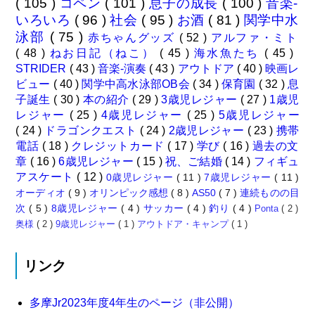
( 105 )
コペン
( 101 )
息子の成長
( 100 )
音楽-
いろいろ
( 96 )
社会
( 95 )
お酒
( 81 )
関学中水
泳部
( 75 )
赤ちゃんグッズ
( 52 )
アルファ・ミト
( 48 )
ねお日記（ねこ）
( 45 )
海水魚たち
( 45 )
STRIDER
( 43 )
音楽-演奏
( 43 )
アウトドア
( 40 )
映画レ
ビュー
( 40 )
関学中高水泳部OB会
( 34 )
保育園
( 32 )
息
子誕生
( 30 )
本の紹介
( 29 )
3歳児レジャー
( 27 )
1歳児
レジャー
( 25 )
4歳児レジャー
( 25 )
5歳児レジャー
( 24 )
ドラゴンクエスト
( 24 )
2歳児レジャー
( 23 )
携帯
電話
( 18 )
クレジットカード
( 17 )
学び
( 16 )
過去の文
章
( 16 )
6歳児レジャー
( 15 )
祝、ご結婚
( 14 )
フィギュ
アスケート
( 12 )
0歳児レジャー
( 11 )
7歳児レジャー
( 11 )
オーディオ
( 9 )
オリンピック感想
( 8 )
AS50
( 7 )
連続ものの目
次
( 5 )
8歳児レジャー
( 4 )
サッカー
( 4 )
釣り
( 4 )
Ponta
( 2 )
奥様
( 2 )
9歳児レジャー
( 1 )
アウトドア・キャンプ
( 1 )
リンク
多摩Jr2023年度4年生のページ（非公開）