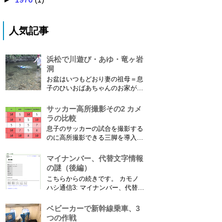
人気記事
浜松で川遊び・あゆ・竜ヶ岩
洞
お盆はいつもどおり妻の祖母＝息
子のひいおばあちゃんのお家があ
る浜松に行ってきました。ひいお
ばあちゃんがご健在なのはとって
サッカー高所撮影その2 カメ
もありがたいことです。 5歳vs88
ラの比較
歳 ひいおばあちゃんとの対決！
息子のサッカーの試合を撮影する
カモノハシ通信3 神宮寺川で水遊
のに高所撮影できる三脚を導入し
び、下の方に動画も付けてます
た話 の続きです。 最大7.5mの高
竜ヶ岩洞と鮎つ...
さからフィールド全体（少年用な
マイナンバー、代替文字情報
ので大人用の半分の大きさです）
の謎（後編）
を撮影できればカメラを放置して
こちらからの続きです。 カモノ
の撮影ができますし、選手のポジ
ハシ通信3: マイナンバー、代替文
ショニングを俯瞰で見てあとから
字情報の謎（前編） そもそも子
分析することもできます。 で、
供の名前に使える漢字には制限が
ベビーカーで新幹線乗車、3
問題...
あります。たまに使える漢字が増
つの作戦