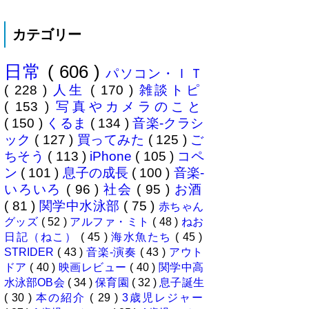
僕ですが、ここに来てキャンプ熱
が高騰。まずは冷静にデイキャン
カテゴリー
プからはじめてみることに。ハー
マイオニーさん（奥様＝魔女）の
休みに合わせ平日に代休を取り行
日常
( 606 )
ってきました、場所は 本栖湖キ
パソコン・ＩＴ
ャンプ場 ...
( 228 )
人生
( 170 )
雑談トピ
( 153 )
写真やカメラのこと
( 150 )
くるま
( 134 )
音楽-クラシ
ック
( 127 )
買ってみた
( 125 )
ご
ちそう
( 113 )
iPhone
( 105 )
コペ
ン
( 101 )
息子の成長
( 100 )
音楽-
いろいろ
( 96 )
社会
( 95 )
お酒
( 81 )
関学中水泳部
( 75 )
赤ちゃん
グッズ
( 52 )
アルファ・ミト
( 48 )
ねお
日記（ねこ）
( 45 )
海水魚たち
( 45 )
STRIDER
( 43 )
音楽-演奏
( 43 )
アウト
ドア
( 40 )
映画レビュー
( 40 )
関学中高
水泳部OB会
( 34 )
保育園
( 32 )
息子誕生
( 30 )
本の紹介
( 29 )
3歳児レジャー