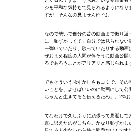
とくるんですよ、うちみたいな零細業者
ジを平和な気持ちで見られるようになり
すが、そんなの見ません(^_^;)。
なので勢いで自分の昔の動画まで振り返
に「恥ずかしくて」自分では見られない
ー弾いていたり、歌っていたりする動画
ぜおまえ程度の人間が偉そうに動画公開
るであろうことがアリアリと感じられま
でもそういう恥ずかしさもコミで、その
いことを、よせばいいのに動画にして公開
ちゃんと生きてると伝えるため」、2%お金儲
てなわけで久しぶりに頑張って見返して
直に思えたのがこちら。かなり恥ずかし
見てる人少ないから特に問題ないんです