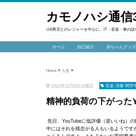
カモノハシ通信
小6男児とのレジャーを中心に、IT・音楽・車の話
ホーム
自己紹介
赤ちゃんグッズ
Home
人生
2021年12月8日水曜日
音楽-演奏 関学
精神的負荷の下がったYo
先日、YouTubeに低評価（逆いいね
中にはそれを残念がる人もいるようです