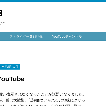
3
など
ストライダー参戦記録
YouTubeチャンネル
中水泳部 人生
uTube
）の数が表示されなくなったことが話題となりました。
が、僕は大歓迎。低評価つけられると地味にグサっ