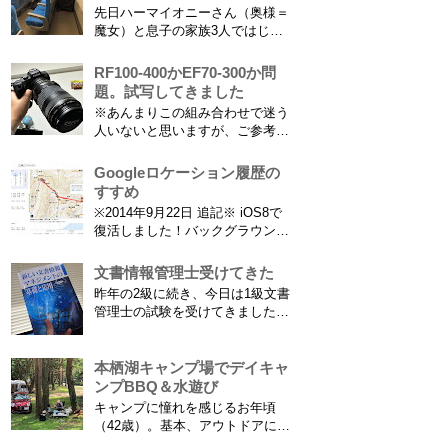
えたり減ったりしてニュースにな
先日ハーマイオニーさん（奥様＝
ってますよね。（2015年１月には
魔女）と息子の家族3人ではじめ
「巫」の字が人名漢字に追加され
て、東海道新幹線に乗ってきまし
てニュースになっていまし...
た。息子はまだ8ヶ月なので基本
RF100-400かEF70-300か問
ヒザの上なのですが、問題はベビ
題。試写してきました
ーカーをどうするか。色々事前に
※あんまりこの組み合わせで迷う
調べたことと、実際に乗ってわか
人いないと思いますが、ご参考に
ったことをご報告いたします！ ※
なれば。EF70-300は1型というこ
東海道新幹線限定ネタもあります
とにご注意ください。 息子がサ
Googleロケーション履歴の
ので...
ッカーを始めたことで望遠レンズ
すすめ
をつけての撮影機会がまた増えて
※2014年9月22日 追記※ iOS8で
きました。使っているのは EF70-
復活しました！バックグラウンド
300mm F4-5.6 IS USM というレ
で常時記録してくれています。
ンズです...
iPhone 6 Plusで確認しました。
文書情報管理士受けてきた
カモノハシ通信3: Googleロケー
昨年の2級に続き、今日は1級文書
ション履歴がiOS8で復活！
管理士の試験を受けてきました。
※2013年11月8日 追記※ 残念な
合格発表は月末だけど、こんな記
こ...
事書いてもし不合格だったら恥ず
かしい…。 ※後日追記※ 無事合
本栖湖キャンプ場でデイキャ
格してました。しかも成績が上位
ンプBBQ＆水遊び
3名以内？とかで表彰してもらい
キャンプに憧れを感じるお年頃
ました\( ˆoˆ )/ 文書の取り扱いや
（42歳）。基本、アウトドアには
電子化、e文書...
あまり縁がない人生を送ってきた