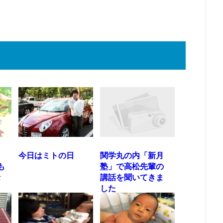
じ
今日はミトの日
関学丸の内「新月
も
塾」で高松先輩の
話
講話を聞いてきま
した