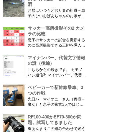
洞
お盆はいつもどおり妻の祖母＝息
子のひいおばあちゃんのお家があ
る浜松に行ってきました。ひいお
ばあちゃんがご健在なのはとって
サッカー高所撮影その2 カメ
もありがたいことです。 5歳vs88
ラの比較
歳 ひいおばあちゃんとの対決！
息子のサッカーの試合を撮影する
カモノハシ通信3 神宮寺川で水遊
のに高所撮影できる三脚を導入し
び、下の方に動画も付けてます
た話 の続きです。 最大7.5mの高
竜ヶ岩洞と鮎つ...
さからフィールド全体（少年用な
マイナンバー、代替文字情報
ので大人用の半分の大きさです）
の謎（後編）
を撮影できればカメラを放置して
こちらからの続きです。 カモノ
の撮影ができますし、選手のポジ
ハシ通信3: マイナンバー、代替文
ショニングを俯瞰で見てあとから
字情報の謎（前編） そもそも子
分析することもできます。 で、
供の名前に使える漢字には制限が
ベビーカーで新幹線乗車、3
問題...
あります。たまに使える漢字が増
つの作戦
えたり減ったりしてニュースにな
先日ハーマイオニーさん（奥様＝
ってますよね。（2015年１月には
魔女）と息子の家族3人ではじめ
「巫」の字が人名漢字に追加され
て、東海道新幹線に乗ってきまし
てニュースになっていまし...
た。息子はまだ8ヶ月なので基本
RF100-400かEF70-300か問
ヒザの上なのですが、問題はベビ
題。試写してきました
ーカーをどうするか。色々事前に
※あんまりこの組み合わせで迷う
調べたことと、実際に乗ってわか