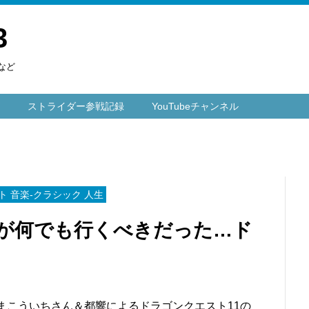
3
など
ストライダー参戦記録
YouTubeチャンネル
 音楽-クラシック 人生
が何でも行くべきだった…ド
まこういちさん＆都響によるドラゴンクエスト11の