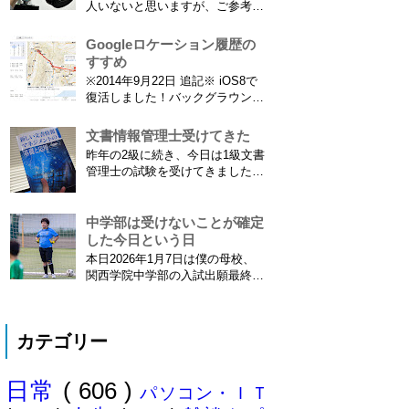
人いないと思いますが、ご参考に
ったことをご報告いたします！ ※
なれば。EF70-300は1型というこ
東海道新幹線限定ネタもあります
とにご注意ください。 息子がサ
Googleロケーション履歴の
ので...
ッカーを始めたことで望遠レンズ
すすめ
をつけての撮影機会がまた増えて
※2014年9月22日 追記※ iOS8で
きました。使っているのは EF70-
復活しました！バックグラウンド
300mm F4-5.6 IS USM というレ
で常時記録してくれています。
ンズです...
iPhone 6 Plusで確認しました。
文書情報管理士受けてきた
カモノハシ通信3: Googleロケー
昨年の2級に続き、今日は1級文書
ション履歴がiOS8で復活！
管理士の試験を受けてきました。
※2013年11月8日 追記※ 残念な
合格発表は月末だけど、こんな記
こ...
事書いてもし不合格だったら恥ず
かしい…。 ※後日追記※ 無事合
中学部は受けないことが確定
格してました。しかも成績が上位
した今日という日
3名以内？とかで表彰してもらい
本日2026年1月7日は僕の母校、
ました\( ˆoˆ )/ 文書の取り扱いや
関西学院中学部の入試出願最終日
電子化、e文書...
でした。出願はしませんでした。
うちは神奈川県川崎市ですので当
然と言えば当然ですが・・。 自
カテゴリー
分の息子が12歳になったら母校中
学部に入れたいなぁとうっすら考
えていたこの30余年。居住地的に
日常
( 606 )
その可能性がほぼなくなったこと
パソコン・ＩＴ
は...