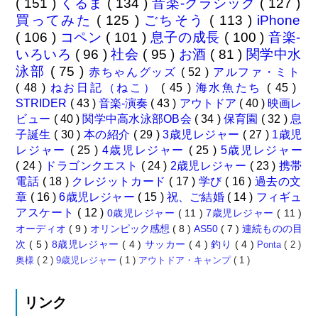
( 151 )
くるま
( 134 )
音楽-クラシック
( 127 )
買ってみた
( 125 )
ごちそう
( 113 )
iPhone
( 106 )
コペン
( 101 )
息子の成長
( 100 )
音楽-
いろいろ
( 96 )
社会
( 95 )
お酒
( 81 )
関学中水
泳部
( 75 )
赤ちゃんグッズ
( 52 )
アルファ・ミト
( 48 )
ねお日記（ねこ）
( 45 )
海水魚たち
( 45 )
STRIDER
( 43 )
音楽-演奏
( 43 )
アウトドア
( 40 )
映画レ
ビュー
( 40 )
関学中高水泳部OB会
( 34 )
保育園
( 32 )
息
子誕生
( 30 )
本の紹介
( 29 )
3歳児レジャー
( 27 )
1歳児
レジャー
( 25 )
4歳児レジャー
( 25 )
5歳児レジャー
( 24 )
ドラゴンクエスト
( 24 )
2歳児レジャー
( 23 )
携帯
電話
( 18 )
クレジットカード
( 17 )
学び
( 16 )
過去の文
章
( 16 )
6歳児レジャー
( 15 )
祝、ご結婚
( 14 )
フィギュ
アスケート
( 12 )
0歳児レジャー
( 11 )
7歳児レジャー
( 11 )
オーディオ
( 9 )
オリンピック感想
( 8 )
AS50
( 7 )
連続ものの目
次
( 5 )
8歳児レジャー
( 4 )
サッカー
( 4 )
釣り
( 4 )
Ponta
( 2 )
奥様
( 2 )
9歳児レジャー
( 1 )
アウトドア・キャンプ
( 1 )
リンク