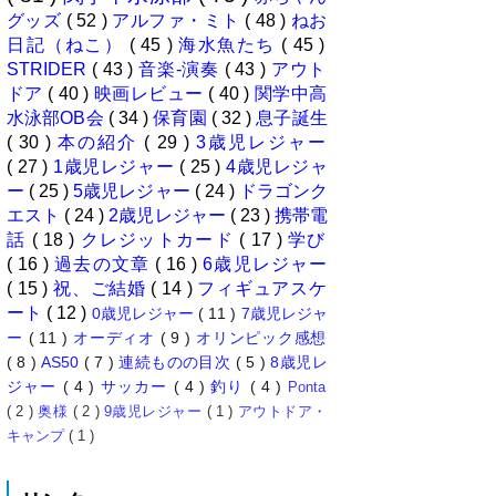
グッズ
( 52 )
アルファ・ミト
( 48 )
ねお
日記（ねこ）
( 45 )
海水魚たち
( 45 )
STRIDER
( 43 )
音楽-演奏
( 43 )
アウト
ドア
( 40 )
映画レビュー
( 40 )
関学中高
水泳部OB会
( 34 )
保育園
( 32 )
息子誕生
( 30 )
本の紹介
( 29 )
3歳児レジャー
( 27 )
1歳児レジャー
( 25 )
4歳児レジャ
ー
( 25 )
5歳児レジャー
( 24 )
ドラゴンク
エスト
( 24 )
2歳児レジャー
( 23 )
携帯電
話
( 18 )
クレジットカード
( 17 )
学び
( 16 )
過去の文章
( 16 )
6歳児レジャー
( 15 )
祝、ご結婚
( 14 )
フィギュアスケ
ート
( 12 )
0歳児レジャー
( 11 )
7歳児レジャ
ー
( 11 )
オーディオ
( 9 )
オリンピック感想
( 8 )
AS50
( 7 )
連続ものの目次
( 5 )
8歳児レ
ジャー
( 4 )
サッカー
( 4 )
釣り
( 4 )
Ponta
( 2 )
奥様
( 2 )
9歳児レジャー
( 1 )
アウトドア・
キャンプ
( 1 )