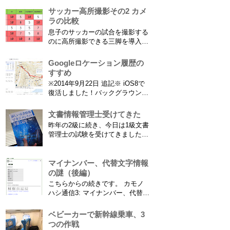
竜ヶ岩洞と鮎つ...
が、公開されたら是非使ってみて
サッカー高所撮影その2 カメ
ください。 --------------------------------
ラの比較
------------ 「あのゴールシーン、ど
息子のサッカーの試合を撮影する
こだっけ？」をゼロに。...
のに高所撮影できる三脚を導入し
た話 の続きです。 最大7.5mの高
さからフィールド全体（少年用な
Googleロケーション履歴の
ので大人用の半分の大きさです）
すすめ
を撮影できればカメラを放置して
※2014年9月22日 追記※ iOS8で
の撮影ができますし、選手のポジ
復活しました！バックグラウンド
ショニングを俯瞰で見てあとから
で常時記録してくれています。
分析することもできます。 で、
iPhone 6 Plusで確認しました。
文書情報管理士受けてきた
問題...
カモノハシ通信3: Googleロケー
昨年の2級に続き、今日は1級文書
ション履歴がiOS8で復活！
管理士の試験を受けてきました。
※2013年11月8日 追記※ 残念な
合格発表は月末だけど、こんな記
こ...
事書いてもし不合格だったら恥ず
かしい…。 ※後日追記※ 無事合
マイナンバー、代替文字情報
格してました。しかも成績が上位
の謎（後編）
3名以内？とかで表彰してもらい
こちらからの続きです。 カモノ
ました\( ˆoˆ )/ 文書の取り扱いや
ハシ通信3: マイナンバー、代替文
電子化、e文書...
字情報の謎（前編） そもそも子
供の名前に使える漢字には制限が
ベビーカーで新幹線乗車、3
あります。たまに使える漢字が増
つの作戦
えたり減ったりしてニュースにな