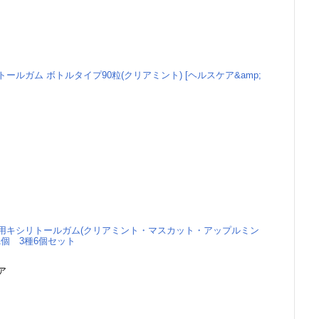
ールガム ボトルタイプ90粒(クリアミント) [ヘルスケア&amp;
る
用キシリトールガム(クリアミント・マスカット・アップルミン
/1個 3種6個セット
ア