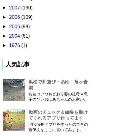
►
2007
(130)
►
2006
(109)
►
2005
(98)
►
2004
(61)
►
1976
(1)
人気記事
浜松で川遊び・あゆ・竜ヶ岩
洞
お盆はいつもどおり妻の祖母＝息
子のひいおばあちゃんのお家があ
る浜松に行ってきました。ひいお
ばあちゃんがご健在なのはとって
動画のチェック＆編集を助け
もありがたいことです。 5歳vs88
てくれるアプリ作ってます
歳 ひいおばあちゃんとの対決！
iPhone用アプリを作ったのでその
カモノハシ通信3 神宮寺川で水遊
宣伝文をここに書いてみます。ま
び、下の方に動画も付けてます
だAppStoreには公開されてません