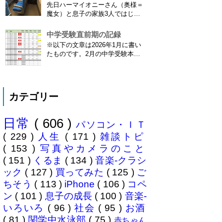
先日ハーマイオニーさん（奥様＝
ってますよね。（2015年１月には
魔女）と息子の家族3人ではじめ
「巫」の字が人名漢字に追加され
て、東海道新幹線に乗ってきまし
てニュースになっていまし...
た。息子はまだ8ヶ月なので基本
中学受験直前期の記録
ヒザの上なのですが、問題はベビ
※以下の文章は2026年1月に書い
ーカーをどうするか。色々事前に
たものです。2月の中学受験本番
調べたことと、実際に乗ってわか
直前の様子を自分なりに記録した
ったことをご報告いたします！ ※
ものですが、途中で筆が止まり放
東海道新幹線限定ネタもあります
置してしまっておりました。 当
ので...
時のリアルな日常が書かれてい
カテゴリー
て、このまま消去するのはもった
いないので公開してみることにし
ました。 --------------...
日常
( 606 )
パソコン・ＩＴ
( 229 )
人生
( 171 )
雑談トピ
( 153 )
写真やカメラのこと
( 151 )
くるま
( 134 )
音楽-クラシ
ック
( 127 )
買ってみた
( 125 )
ご
ちそう
( 113 )
iPhone
( 106 )
コペ
ン
( 101 )
息子の成長
( 100 )
音楽-
いろいろ
( 96 )
社会
( 95 )
お酒
( 81 )
関学中水泳部
( 75 )
赤ちゃん