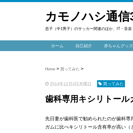
カモノハシ通信
息子（中1男子）のサッカー関連のほか、IT・音
ホーム
自己紹介
赤ちゃんグッズ
Home
買ってみた
2014年12月4日木曜日
買ってみた
歯科専用キシリトール
先日妻が歯科医で勧められたのが歯科専
ガムに比べキシリトール含有率が高い（と