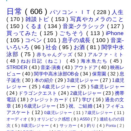
日常
( 606 )
パソコン・ＩＴ
( 228 )
人生
( 170 )
雑談トピ
( 153 )
写真やカメラのこと
( 150 )
くるま
( 134 )
音楽-クラシック
( 127 )
買ってみた
( 125 )
ごちそう
( 113 )
iPhone
( 105 )
コペン
( 101 )
息子の成長
( 100 )
音楽-
いろいろ
( 96 )
社会
( 95 )
お酒
( 81 )
関学中水
泳部
( 75 )
赤ちゃんグッズ
( 52 )
アルファ・ミト
( 48 )
ねお日記（ねこ）
( 45 )
海水魚たち
( 45 )
STRIDER
( 43 )
音楽-演奏
( 43 )
アウトドア
( 40 )
映画レ
ビュー
( 40 )
関学中高水泳部OB会
( 34 )
保育園
( 32 )
息
子誕生
( 30 )
本の紹介
( 29 )
3歳児レジャー
( 27 )
1歳児
レジャー
( 25 )
4歳児レジャー
( 25 )
5歳児レジャー
( 24 )
ドラゴンクエスト
( 24 )
2歳児レジャー
( 23 )
携帯
電話
( 18 )
クレジットカード
( 17 )
学び
( 16 )
過去の文
章
( 16 )
6歳児レジャー
( 15 )
祝、ご結婚
( 14 )
フィギュ
アスケート
( 12 )
0歳児レジャー
( 11 )
7歳児レジャー
( 11 )
オーディオ
( 9 )
オリンピック感想
( 8 )
AS50
( 7 )
連続ものの目
次
( 5 )
8歳児レジャー
( 4 )
サッカー
( 4 )
釣り
( 4 )
Ponta
( 2 )