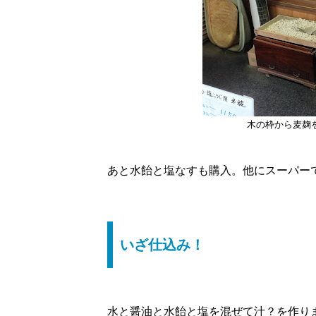
木の枠から麦麹
あと水飴と塩なすも購入。他にスーパー
いざ仕込み！
水と醤油と水飴と塩を混ぜて汁？を作り