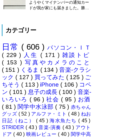
3名以内？とかで表彰してもらい
ようやくマイナンバーの通知カー
ました\( ˆoˆ )/ 文書の取り扱いや
ドが我が家にも届きました。勝手
電子化、e文書...
に「年賀状のようにアルバイトを
たくさん雇ってさっさと配ればい
いのに」と思っていましたが、な
カテゴリー
んでも簡易書留の配達は限られた
職員にしか許されていないそう
で、そりゃ大変ですね。ご苦労さ
日常
( 606 )
まです。 謎の代替文字情報 個人
パソコン・ＩＴ
番号...
( 229 )
人生
( 171 )
雑談トピ
( 153 )
写真やカメラのこと
( 151 )
くるま
( 134 )
音楽-クラシ
ック
( 127 )
買ってみた
( 125 )
ご
ちそう
( 113 )
iPhone
( 106 )
コペ
ン
( 101 )
息子の成長
( 100 )
音楽-
いろいろ
( 96 )
社会
( 95 )
お酒
( 81 )
関学中水泳部
( 75 )
赤ちゃん
グッズ
( 52 )
アルファ・ミト
( 48 )
ねお
日記（ねこ）
( 45 )
海水魚たち
( 45 )
STRIDER
( 43 )
音楽-演奏
( 43 )
アウト
ドア
( 40 )
映画レビュー
( 40 )
関学中高