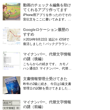
分析することもできます。 で、
とにご注意ください。 息子がサ
動画のチェック＆編集を助け
問題...
ッカーを始めたことで望遠レンズ
てくれるアプリ作ってます
をつけての撮影機会がまた増えて
iPhone用アプリを作ったのでその
きました。使っているのは EF70-
宣伝文をここに書いてみます。ま
300mm F4-5.6 IS USM というレ
だAppStoreには公開されてません
ンズです...
が、公開されたら是非使ってみて
Googleロケーション履歴の
ください。 --------------------------------
すすめ
------------ 「あのゴールシーン、ど
※2014年9月22日 追記※ iOS8で
こだっけ？」をゼロに。...
復活しました！バックグラウンド
で常時記録してくれています。
iPhone 6 Plusで確認しました。
マイナンバー、代替文字情報
カモノハシ通信3: Googleロケー
の謎（後編）
ション履歴がiOS8で復活！
こちらからの続きです。 カモノ
※2013年11月8日 追記※ 残念な
ハシ通信3: マイナンバー、代替文
こ...
字情報の謎（前編） そもそも子
供の名前に使える漢字には制限が
文書情報管理士受けてきた
あります。たまに使える漢字が増
昨年の2級に続き、今日は1級文書
えたり減ったりしてニュースにな
管理士の試験を受けてきました。
ってますよね。（2015年１月には
合格発表は月末だけど、こんな記
「巫」の字が人名漢字に追加され
事書いてもし不合格だったら恥ず
てニュースになっていまし...
かしい…。 ※後日追記※ 無事合
マイナンバー、代替文字情報
格してました。しかも成績が上位
の謎（前編）