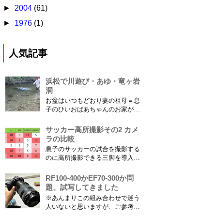
►
2004
(61)
►
1976
(1)
人気記事
浜松で川遊び・あゆ・竜ヶ岩
洞
お盆はいつもどおり妻の祖母＝息
子のひいおばあちゃんのお家があ
る浜松に行ってきました。ひいお
ばあちゃんがご健在なのはとって
サッカー高所撮影その2 カメ
もありがたいことです。 5歳vs88
ラの比較
歳 ひいおばあちゃんとの対決！
息子のサッカーの試合を撮影する
カモノハシ通信3 神宮寺川で水遊
のに高所撮影できる三脚を導入し
び、下の方に動画も付けてます
た話 の続きです。 最大7.5mの高
竜ヶ岩洞と鮎つ...
さからフィールド全体（少年用な
RF100-400かEF70-300か問
ので大人用の半分の大きさです）
題。試写してきました
を撮影できればカメラを放置して
※あんまりこの組み合わせで迷う
の撮影ができますし、選手のポジ
人いないと思いますが、ご参考に
ショニングを俯瞰で見てあとから
なれば。EF70-300は1型というこ