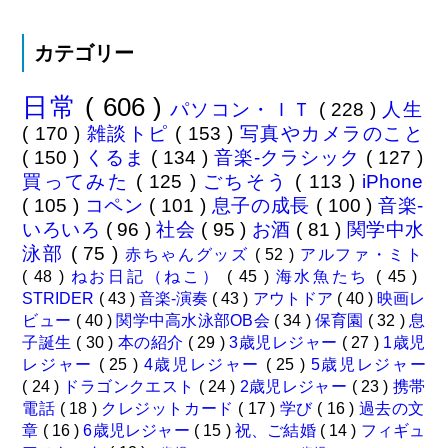
カテゴリー
日常
( 606 )
パソコン・ＩＴ
( 228 )
人生
( 170 )
雑談トピ
( 153 )
写真やカメラのこと
( 150 )
くるま
( 134 )
音楽-クラシック
( 127 )
買ってみた
( 125 )
ごちそう
( 113 )
iPhone
( 105 )
コペン
( 101 )
息子の成長
( 100 )
音楽-
いろいろ
( 96 )
社会
( 95 )
お酒
( 81 )
関学中水
泳部
( 75 )
赤ちゃんグッズ
( 52 )
アルファ・ミト
( 48 )
ねお日記（ねこ）
( 45 )
海水魚たち
( 45 )
STRIDER
( 43 )
音楽-演奏
( 43 )
アウトドア
( 40 )
映画レ
ビュー
( 40 )
関学中高水泳部OB会
( 34 )
保育園
( 32 )
息
子誕生
( 30 )
本の紹介
( 29 )
3歳児レジャー
( 27 )
1歳児
レジャー
( 25 )
4歳児レジャー
( 25 )
5歳児レジャー
( 24 )
ドラゴンクエスト
( 24 )
2歳児レジャー
( 23 )
携帯
電話
( 18 )
クレジットカード
( 17 )
学び
( 16 )
過去の文
章
( 16 )
6歳児レジャー
( 15 )
祝、ご結婚
( 14 )
フィギュ