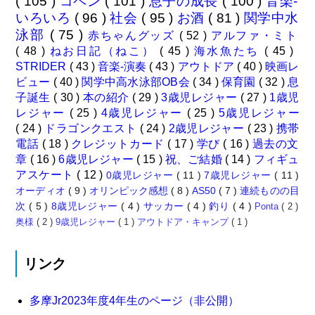
( 105 )
コペン
( 101 )
息子の成長
( 100 )
音楽-
いろいろ
( 96 )
社会
( 95 )
お酒
( 81 )
関学中水
泳部
( 75 )
赤ちゃんグッズ
( 52 )
アルファ・ミト
( 48 )
ねお日記（ねこ）
( 45 )
海水魚たち
( 45 )
STRIDER
( 43 )
音楽-演奏
( 43 )
アウトドア
( 40 )
映画レ
ビュー
( 40 )
関学中高水泳部OB会
( 34 )
保育園
( 32 )
息
子誕生
( 30 )
本の紹介
( 29 )
3歳児レジャー
( 27 )
1歳児
レジャー
( 25 )
4歳児レジャー
( 25 )
5歳児レジャー
( 24 )
ドラゴンクエスト
( 24 )
2歳児レジャー
( 23 )
携帯
電話
( 18 )
クレジットカード
( 17 )
学び
( 16 )
過去の文
章
( 16 )
6歳児レジャー
( 15 )
祝、ご結婚
( 14 )
フィギュ
アスケート
( 12 )
0歳児レジャー
( 11 )
7歳児レジャー
( 11 )
オーディオ
( 9 )
オリンピック感想
( 8 )
AS50
( 7 )
連続ものの目
次
( 5 )
8歳児レジャー
( 4 )
サッカー
( 4 )
釣り
( 4 )
Ponta
( 2 )
奥様
( 2 )
9歳児レジャー
( 1 )
アウトドア・キャンプ
( 1 )
リンク
多摩Jr2023年度4年生のページ（非公開）