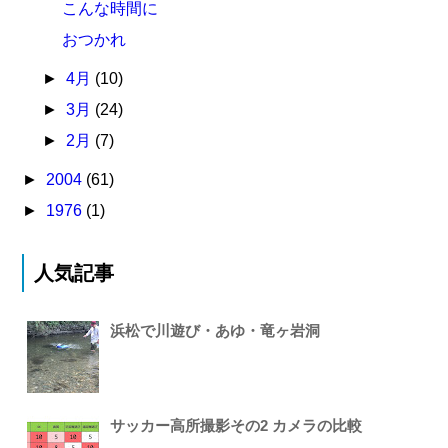
こんな時間に
おつかれ
►
4月
(10)
►
3月
(24)
►
2月
(7)
►
2004
(61)
►
1976
(1)
人気記事
浜松で川遊び・あゆ・竜ヶ岩洞
サッカー高所撮影その2 カメラの比較