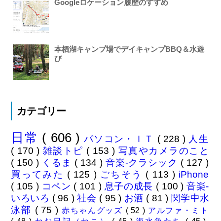
Googleロケーション履歴のすすめ
本栖湖キャンプ場でデイキャンプBBQ＆水遊
び
カテゴリー
日常
( 606 )
パソコン・ＩＴ
( 228 )
人生
( 170 )
雑談トピ
( 153 )
写真やカメラのこと
( 150 )
くるま
( 134 )
音楽-クラシック
( 127 )
買ってみた
( 125 )
ごちそう
( 113 )
iPhone
( 105 )
コペン
( 101 )
息子の成長
( 100 )
音楽-
いろいろ
( 96 )
社会
( 95 )
お酒
( 81 )
関学中水
泳部
( 75 )
赤ちゃんグッズ
( 52 )
アルファ・ミト