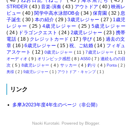
( 48 )
ねお日記（ねこ）
( 45 )
海水魚たち
( 45 )
STRIDER
( 43 )
音楽-演奏
( 43 )
アウトドア
( 40 )
映画レ
ビュー
( 40 )
関学中高水泳部OB会
( 34 )
保育園
( 32 )
息
子誕生
( 30 )
本の紹介
( 29 )
3歳児レジャー
( 27 )
1歳児
レジャー
( 25 )
4歳児レジャー
( 25 )
5歳児レジャー
( 24 )
ドラゴンクエスト
( 24 )
2歳児レジャー
( 23 )
携帯
電話
( 18 )
クレジットカード
( 17 )
学び
( 16 )
過去の文
章
( 16 )
6歳児レジャー
( 15 )
祝、ご結婚
( 14 )
フィギュ
アスケート
( 12 )
0歳児レジャー
( 11 )
7歳児レジャー
( 11 )
オーディオ
( 9 )
オリンピック感想
( 8 )
AS50
( 7 )
連続ものの目
次
( 5 )
8歳児レジャー
( 4 )
サッカー
( 4 )
釣り
( 4 )
Ponta
( 2 )
奥様
( 2 )
9歳児レジャー
( 1 )
アウトドア・キャンプ
( 1 )
リンク
多摩Jr2023年度4年生のページ（非公開）
Naoki Kurotaki. Powered by
Blogger
.