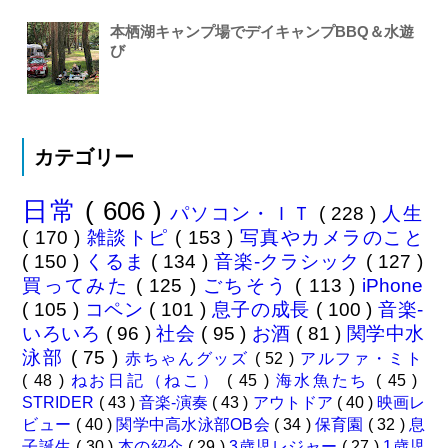
本栖湖キャンプ場でデイキャンプBBQ＆水遊
び
カテゴリー
日常
( 606 )
パソコン・ＩＴ
( 228 )
人生
( 170 )
雑談トピ
( 153 )
写真やカメラのこと
( 150 )
くるま
( 134 )
音楽-クラシック
( 127 )
買ってみた
( 125 )
ごちそう
( 113 )
iPhone
( 105 )
コペン
( 101 )
息子の成長
( 100 )
音楽-
いろいろ
( 96 )
社会
( 95 )
お酒
( 81 )
関学中水
泳部
( 75 )
赤ちゃんグッズ
( 52 )
アルファ・ミト
( 48 )
ねお日記（ねこ）
( 45 )
海水魚たち
( 45 )
STRIDER
( 43 )
音楽-演奏
( 43 )
アウトドア
( 40 )
映画レ
ビュー
( 40 )
関学中高水泳部OB会
( 34 )
保育園
( 32 )
息
子誕生
( 30 )
本の紹介
( 29 )
3歳児レジャー
( 27 )
1歳児