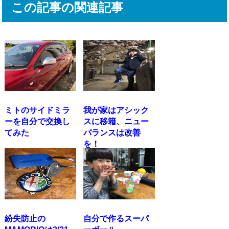
この記事の関連記事
ミトのサイドミラ
我が家はアシック
ーを自分で交換し
スに移籍、ニュー
てみた
バランスは改善
を！
紛失防止の
自分で作るスーパ