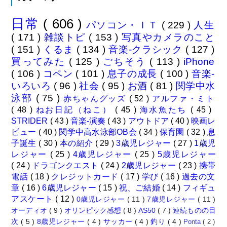
日常
( 606 )
パソコン・ＩＴ
( 229 )
人生
( 171 )
雑談トピ
( 153 )
写真やカメラのこと
( 151 )
くるま
( 134 )
音楽-クラシック
( 127 )
買ってみた
( 125 )
ごちそう
( 113 )
iPhone
( 106 )
コペン
( 101 )
息子の成長
( 100 )
音楽-
いろいろ
( 96 )
社会
( 95 )
お酒
( 81 )
関学中水
泳部
( 75 )
赤ちゃんグッズ
( 52 )
アルファ・ミト
( 48 )
ねお日記（ねこ）
( 45 )
海水魚たち
( 45 )
STRIDER
( 43 )
音楽-演奏
( 43 )
アウトドア
( 40 )
映画レ
ビュー
( 40 )
関学中高水泳部OB会
( 34 )
保育園
( 32 )
息
子誕生
( 30 )
本の紹介
( 29 )
3歳児レジャー
( 27 )
1歳児
レジャー
( 25 )
4歳児レジャー
( 25 )
5歳児レジャー
( 24 )
ドラゴンクエスト
( 24 )
2歳児レジャー
( 23 )
携帯
電話
( 18 )
クレジットカード
( 17 )
学び
( 16 )
過去の文
章
( 16 )
6歳児レジャー
( 15 )
祝、ご結婚
( 14 )
フィギュ
アスケート
( 12 )
0歳児レジャー
( 11 )
7歳児レジャー
( 11 )
オーディオ
( 9 )
オリンピック感想
( 8 )
AS50
( 7 )
連続ものの目
次
( 5 )
8歳児レジャー
( 4 )
サッカー
( 4 )
釣り
( 4 )
Ponta
( 2 )