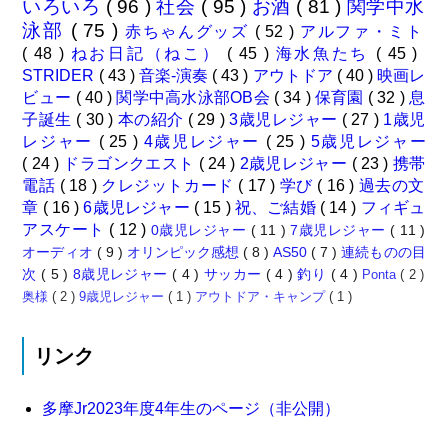
いろいろ
( 96 )
社会
( 95 )
お酒
( 81 )
関学中水
泳部
( 75 )
赤ちゃんグッズ
( 52 )
アルファ・ミト
( 48 )
ねお日記（ねこ）
( 45 )
海水魚たち
( 45 )
STRIDER
( 43 )
音楽-演奏
( 43 )
アウトドア
( 40 )
映画レ
ビュー
( 40 )
関学中高水泳部OB会
( 34 )
保育園
( 32 )
息
子誕生
( 30 )
本の紹介
( 29 )
3歳児レジャー
( 27 )
1歳児
レジャー
( 25 )
4歳児レジャー
( 25 )
5歳児レジャー
( 24 )
ドラゴンクエスト
( 24 )
2歳児レジャー
( 23 )
携帯
電話
( 18 )
クレジットカード
( 17 )
学び
( 16 )
過去の文
章
( 16 )
6歳児レジャー
( 15 )
祝、ご結婚
( 14 )
フィギュ
アスケート
( 12 )
0歳児レジャー
( 11 )
7歳児レジャー
( 11 )
オーディオ
( 9 )
オリンピック感想
( 8 )
AS50
( 7 )
連続ものの目
次
( 5 )
8歳児レジャー
( 4 )
サッカー
( 4 )
釣り
( 4 )
Ponta
( 2 )
奥様
( 2 )
9歳児レジャー
( 1 )
アウトドア・キャンプ
( 1 )
リンク
多摩Jr2023年度4年生のページ（非公開）