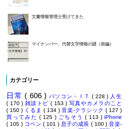
文書情報管理士受けてきた
マイナンバー、代替文字情報の謎（前編）
カテゴリー
日常
( 606 )
パソコン・ＩＴ
( 228 )
人生
( 170 )
雑談トピ
( 153 )
写真やカメラのこと
( 150 )
くるま
( 134 )
音楽-クラシック
( 127 )
買ってみた
( 125 )
ごちそう
( 113 )
iPhone
( 105 )
コペン
( 101 )
息子の成長
( 100 )
音楽-