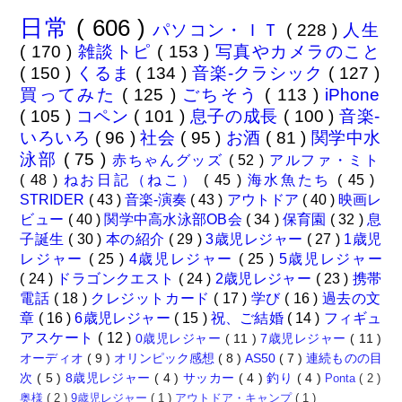
日常
( 606 )
パソコン・ＩＴ
( 228 )
人生
( 170 )
雑談トピ
( 153 )
写真やカメラのこと
( 150 )
くるま
( 134 )
音楽-クラシック
( 127 )
買ってみた
( 125 )
ごちそう
( 113 )
iPhone
( 105 )
コペン
( 101 )
息子の成長
( 100 )
音楽-
いろいろ
( 96 )
社会
( 95 )
お酒
( 81 )
関学中水
泳部
( 75 )
赤ちゃんグッズ
( 52 )
アルファ・ミト
( 48 )
ねお日記（ねこ）
( 45 )
海水魚たち
( 45 )
STRIDER
( 43 )
音楽-演奏
( 43 )
アウトドア
( 40 )
映画レ
ビュー
( 40 )
関学中高水泳部OB会
( 34 )
保育園
( 32 )
息
子誕生
( 30 )
本の紹介
( 29 )
3歳児レジャー
( 27 )
1歳児
レジャー
( 25 )
4歳児レジャー
( 25 )
5歳児レジャー
( 24 )
ドラゴンクエスト
( 24 )
2歳児レジャー
( 23 )
携帯
電話
( 18 )
クレジットカード
( 17 )
学び
( 16 )
過去の文
章
( 16 )
6歳児レジャー
( 15 )
祝、ご結婚
( 14 )
フィギュ
アスケート
( 12 )
0歳児レジャー
( 11 )
7歳児レジャー
( 11 )
オーディオ
( 9 )
オリンピック感想
( 8 )
AS50
( 7 )
連続ものの目
次
( 5 )
8歳児レジャー
( 4 )
サッカー
( 4 )
釣り
( 4 )
Ponta
( 2 )
奥様
( 2 )
9歳児レジャー
( 1 )
アウトドア・キャンプ
( 1 )